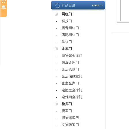
产品目录
网红门
-
科技门
-
抖音网红门
-
酒吧网红门
-
掌纹门
金库门
-
博物馆金库门
-
防爆金库门
-
金店仓储门
-
金店储藏室门
-
密室金库门
-
避险室金库门
-
避难间金库门
枪库门
-
密室门
-
博物馆库房
-
文物珠宝门