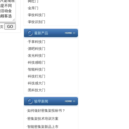
·
网红门
·
金库门
·
掌纹科技门
·
掌纹识别门
页
最新产品
·
手掌科技门
·
酒吧科技门
·
发光科技门
·
科技感暗门
·
智能科技门
·
科技灯光门
·
科技感大门
·
黑科技大门
较早新闻
·
如何做好密集架投标书？
·
密集架技术培训方案
·
智能密集架新品上市