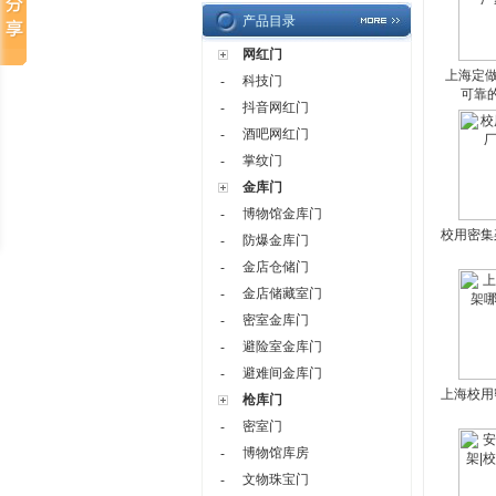
产品目录
网红门
上海定做
科技门
-
可靠
抖音网红门
-
酒吧网红门
-
掌纹门
-
金库门
博物馆金库门
-
校用密集
防爆金库门
-
金店仓储门
-
金店储藏室门
-
密室金库门
-
避险室金库门
-
避难间金库门
-
上海校用
枪库门
密室门
-
博物馆库房
-
文物珠宝门
-