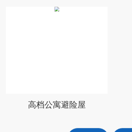
高档公寓避险屋