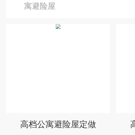
寓避险屋
高档公寓避险屋定做