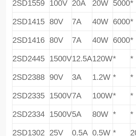
2SD1559
100V
20A
20W
5000
*
2SD1415
80V
7A
40W
6000
*
2SD1416
80V
7A
40W
6000
*
2SD2445
1500V
12.5A
120W
*
*
2SD2388
90V
3A
1.2W
*
*
2SD2335
1500V
7A
100W
*
*
2SD2334
1500V
5A
80W
*
*
2SD1302
25V
0.5A
0.5W
*
2