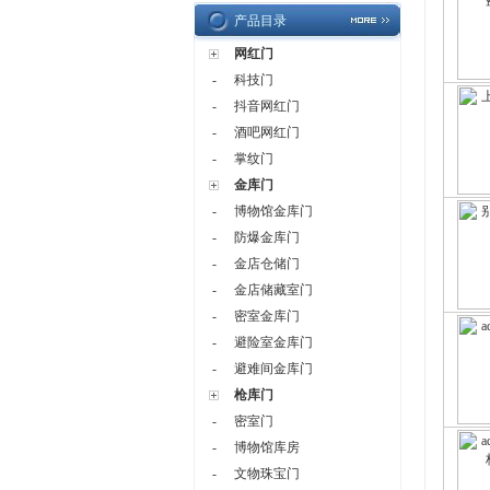
产品目录
网红门
-
科技门
-
抖音网红门
-
酒吧网红门
-
掌纹门
金库门
-
博物馆金库门
-
防爆金库门
-
金店仓储门
-
金店储藏室门
-
密室金库门
-
避险室金库门
-
避难间金库门
枪库门
-
密室门
-
博物馆库房
-
文物珠宝门