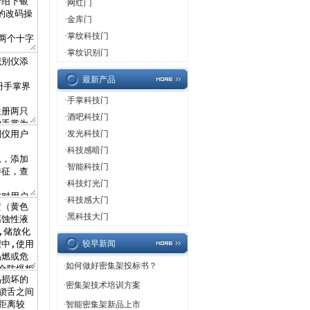
·
网红门
·
金库门
·
掌纹科技门
·
掌纹识别门
最新产品
·
手掌科技门
·
酒吧科技门
·
发光科技门
·
科技感暗门
·
智能科技门
·
科技灯光门
·
科技感大门
·
黑科技大门
较早新闻
·
如何做好密集架投标书？
·
密集架技术培训方案
·
智能密集架新品上市