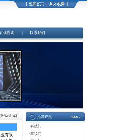
在线咨询
|
联系我们
墅密室金库门
推荐产品
·
科技门
·
掌纹门