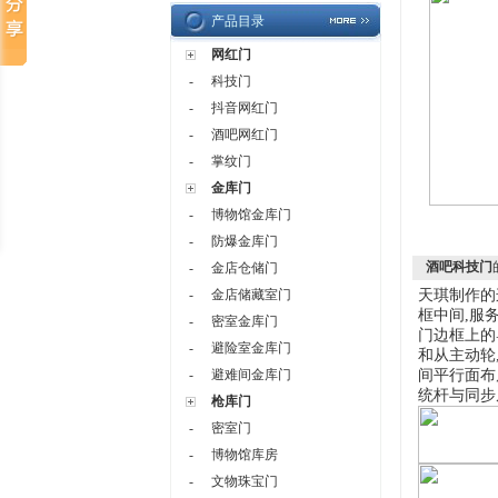
产品目录
网红门
-
科技门
-
抖音网红门
-
酒吧网红门
-
掌纹门
金库门
-
博物馆金库门
-
防爆金库门
酒吧科技门
-
金店仓储门
-
金店储藏室门
天琪制作的
框中间
,
服
-
密室金库门
门边框上的
-
避险室金库门
和从主动轮
-
避难间金库门
间平行面布
统杆与同步
枪库门
-
密室门
-
博物馆库房
-
文物珠宝门