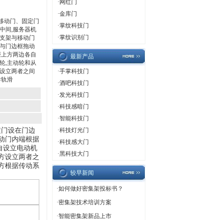
·
网红门
·
金库门
移动门、固定门
·
掌纹科技门
中间,服务器机
·
掌纹识别门
一支架与移动门
槽与门边框拖动
柜上方两边各自
最新产品
轮,主动轮和从
方设立两者之间
·
手掌科技门
导轨滑
·
酒吧科技门
·
发光科技门
·
科技感暗门
·
智能科技门
定门设在门边
·
科技灯光门
动门内端根据
·
科技感大门
自设立电动机
·
黑科技大门
方设立两者之
方根据传动系
较早新闻
·
如何做好密集架投标书？
·
密集架技术培训方案
·
智能密集架新品上市