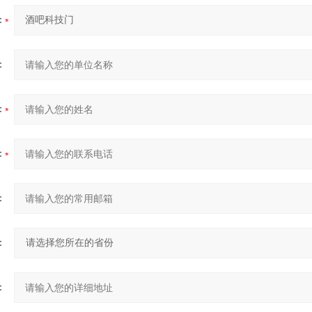
：
：
：
：
：
：
：