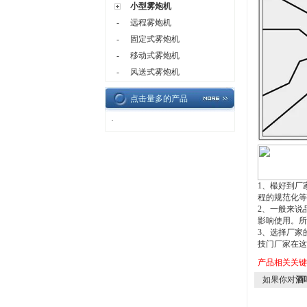
小型雾炮机
-
远程雾炮机
-
固定式雾炮机
-
移动式雾炮机
-
风送式雾炮机
点击量多的产品
·
1
、樶好到厂
程的规范化等
2
、一般来说
影响使用。所
3
、选择厂家
技门厂家在这
产品相关关
如果你对
酒