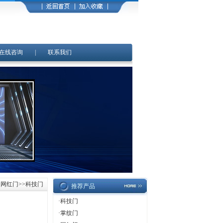
在线咨询
|
联系我们
>
网红门
>>科技门
推荐产品
·
科技门
·
掌纹门