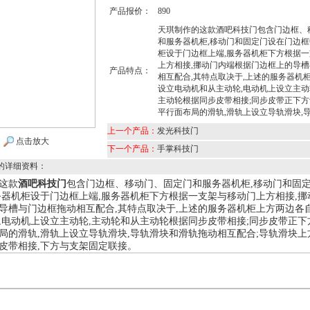
产品报价：
890
天琪制作的这款酒吧科技门包含门边框、
和服务器机柜,移动门和固定门设在门边框
柜设于门边框上端,服务器机柜下方根据
上方相接,挪动门内端根据门边框上的导
产品特点：
相互配合,其特点取决于,上述的服务器机
设立电动机和从主动轮,电动机上设立主动
主动轮根据同步皮带相接;同步皮带正下
平行面布局的滑轨,滑轨上设立导轨滑块,
上一个产品：
发光科技门
点击放大
下一个产品：
手掌科技门
的详细资料：
这款
酒吧科技门
包含门边框、移动门、固定门和服务器机柜
,
移动门和固
务器机柜设于门边框上端
,
服务器机柜下方根据一支架与移动门上方相接
,
挪
导槽与门边框拖动相互配合
,
其特点取决于
,
上述的服务器机柜上方两边各
,
电动机上设立主动轮
,
主动轮和从主动轮根据同步皮带相接
;
同步皮带正下
局的滑轨
,
滑轨上设立导轨滑块
,
导轨滑块和滑轨拖动相互配合
;
导轨滑块上
皮带相接
,
下方与支架固定联接。