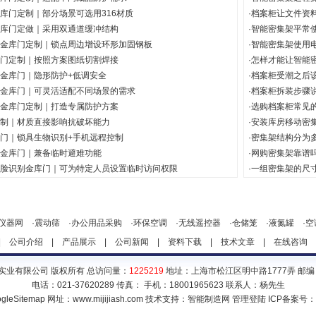
库门定制｜部分场景可选用316材质
·
档案柜让文件资
库门定做｜采用双通道缓冲结构
·
智能密集架平常
金库门定制｜锁点周边增设环形加固钢板
·
智能密集架使用
门定制｜按照方案图纸切割焊接
·
怎样才能让智能
金库门｜隐形防护+低调安全
·
档案柜受潮之后
金库门｜可灵活适配不同场景的需求
·
档案柜拆装步骤
金库门定制｜打造专属防护方案
·
选购档案柜常见
制｜材质直接影响抗破坏能力
·
安装库房移动密
门｜锁具生物识别+手机远程控制
·
密集架结构分为
金库门｜兼备临时避难功能
·
网购密集架靠谱
脸识别金库门｜可为特定人员设置临时访问权限
·
一组密集架的尺
仪器网
·
震动筛
·
办公用品采购
·
环保空调
·
无线遥控器
·
仓储笼
·
液氮罐
·
空
|
公司介绍
|
产品展示
|
公司新闻
|
资料下载
|
技术文章
|
在线咨询
实业有限公司 版权所有 总访问量：
1225219
地址：上海市松江区明中路1777弄 邮编：
电话：021-37620289 传真： 手机：18001965623 联系人：杨先生
gleSitemap
网址：www.mijijiash.com 技术支持：
智能制造网
管理登陆
ICP备案号：