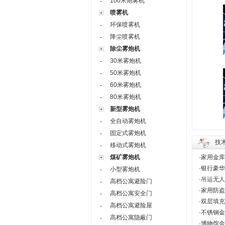
100米炮雾机
-
喷雾机
环保喷雾机
-
降尘喷雾机
-
除尘雾炮机
30米雾炮机
-
50米雾炮机
-
60米雾炮机
-
80米雾炮机
-
新型雾炮机
全自动雾炮机
-
固定式雾炮机
-
技
移动式雾炮机
-
煤矿雾炮机
·
家用金库
·
银行豪华
小型雾炮机
-
·
吊运无人
高档公寓避险门
-
·
家用防盗
高档公寓安全门
-
·
双层填充
高档公寓避险屋
-
·
不锈钢金
高档公寓隐蔽门
-
·
博物馆金