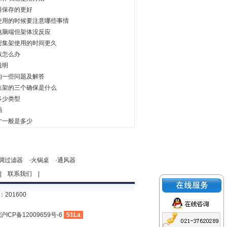
料保存的更好
使用的时候要注意哪些事情
电脑端但架体没反应
密集架使用的时间更久
该怎么办
说明
的一些问题及解答
集架的三个确保是什么
多少类型
吗
寸一般是多少
调过滤器
·
火锅桌
·
通风器
|
联系我们
|
201600
沪ICP备12009659号-6
51La