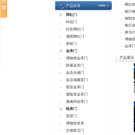
网红
·
产品目录
银行
·
网红门
钢制
·
科技门
-
银行
·
抖音网红门
-
典当
·
酒吧网红门
-
博物
·
掌纹门
-
金库门
·
金库门
产品展示
博物馆金库门
-
防爆金库门
-
金店仓储门
-
金店储藏室门
-
密室金库门
-
避险室金库门
-
避难间金库门
-
枪库门
密室门
-
博物馆库房
-
文物珠宝门
-