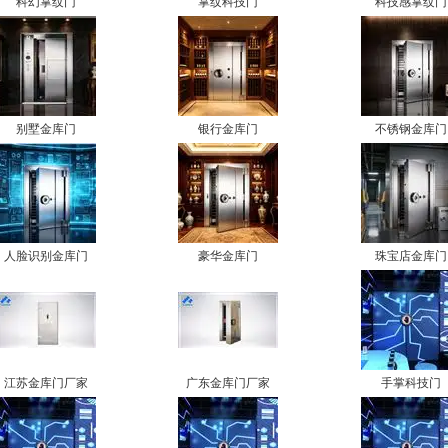
科幻掌纹门
掌纹科技门
科技感掌纹门
别墅金库门
银行金库门
不锈钢金库门
人脸识别金库门
豪华金库门
珠宝店金库门
江苏金库门厂家
广东金库门厂家
手掌科技门