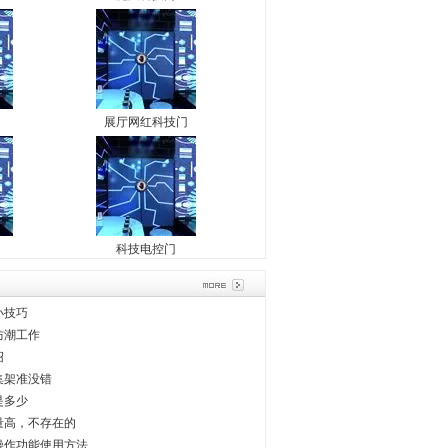
展厅网红科技门
科技电控门
小技巧
防潮工作
绍
集架准没错
是多少
量高，不存在的
操作功能使用方法