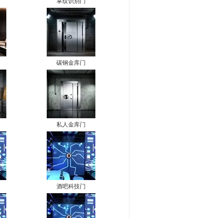
掌纹识别门
碳钢金库门
私人金库门
酒吧科技门