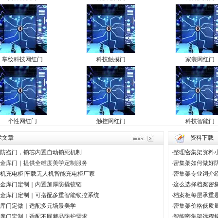
掌纹科技网红门
科技触摸门
家装网红门
个性网红门
触控网红门
科技智能门
术文章
资料下载
防盗门，锁芯内置自动锁死机制
·
整理密集架资料
金库门｜提供全维度美学定制服务
·
密集架如何做好
机充电柜|车载无人机智能充电柜厂家
·
密集架专业词介
金库门定制｜内置加厚防撬铰链
·
这么选择档案密
金库门定制｜可搭配多重智能锁控系统
·
档案柜每层承重
库门定做｜适配多元场景美学
·
密集架价格低质
库门定制｜适配不同藏品防护需求
·
智能密集架远程