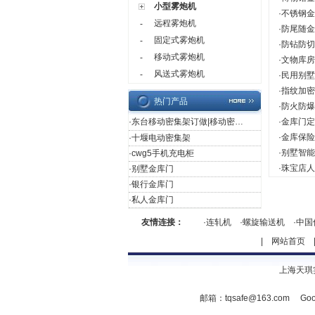
小型雾炮机
·
不锈钢金
远程雾炮机
-
·
防尾随金
固定式雾炮机
-
·
防钻防切
移动式雾炮机
-
·
文物库房
风送式雾炮机
-
·
民用别墅
·
指纹加密
热门产品
·
防火防爆
·
东台移动密集架订做|移动密集架订做厂家
·
金库门定
·
金库保险
·
十堰电动密集架
·
别墅智能
·
cwg5手机充电柜
·
珠宝店人
·
别墅金库门
·
银行金库门
·
私人金库门
友情连接：
·
连轧机
·
螺旋输送机
·
中国
|
网站首页
上海天琪
邮箱：
tqsafe@163.com
Goo