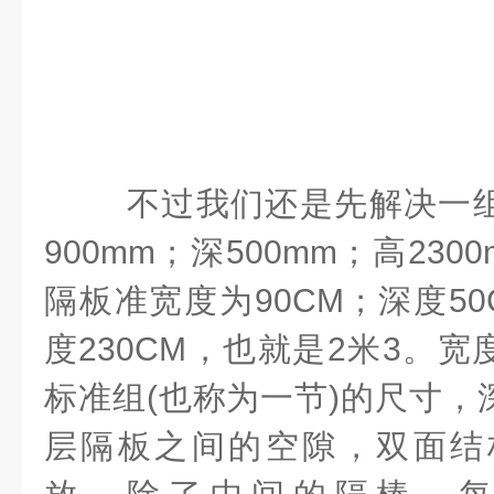
不过我们还是先解决一
900mm
；深
500mm
；高
230
隔板准宽度为
90CM
；深度
50
度
230CM
，也就是
2
米
3
。宽
标准组
(
也称为一节
)
的尺寸，
层隔板之间的空隙，双面结