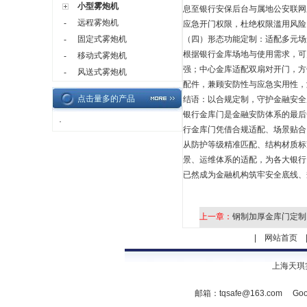
小型雾炮机
息至银行安保后台与属地公安联网
远程雾炮机
-
应急开门权限，杜绝权限滥用风险
固定式雾炮机
（四）形态功能定制：适配多元场
-
根据银行金库场地与使用需求，可
移动式雾炮机
-
强；中心金库适配双扇对开门，方
风送式雾炮机
-
配件，兼顾安防性与应急实用性，
点击量多的产品
结语：以合规定制，守护金融安全
银行金库门是金融安防体系的最后
·
行金库门凭借合规适配、场景贴合
从防护等级精准匹配、结构材质标
景、运维体系的适配，为各大银行
已然成为金融机构筑牢安全底线、
上一章：
钢制加厚金库门定制
|
网站首页
上海天琪
邮箱：
tqsafe@163.com
Goo