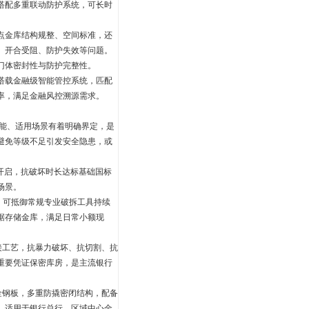
搭配多重联动防护系统，可长时
点金库结构规整、空间标准，还
、开合受阻、防护失效等问题。
门体密封性与防护完整性。
搭载金融级智能管控系统，匹配
率，满足金融风控溯源需求。
能、适用场景有着明确界定，是
避免等级不足引发安全隐患，或
开启，抗破坏时长达标基础国标
场景。
，可抵御常规专业破拆工具持续
据存储金库，满足日常小额现
接工艺，抗暴力破坏、抗切割、抗
重要凭证保密库房，是主流银行
金钢板，多重防撬密闭结构，配备
。适用于银行总行、区域中心金