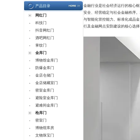
金融行业是社会经济运行的核心枢
产品目录
安全、经营稳定与社会金融秩序。
网红门
与智能化管控能力。标准化成品金
科技门
-
行及金融网点安防建设的核心选择
抖音网红门
-
酒吧网红门
-
掌纹门
-
金库门
博物馆金库门
-
防爆金库门
-
金店仓储门
-
金店储藏室门
-
密室金库门
-
避险室金库门
-
避难间金库门
-
枪库门
密室门
-
博物馆库房
-
文物珠宝门
-