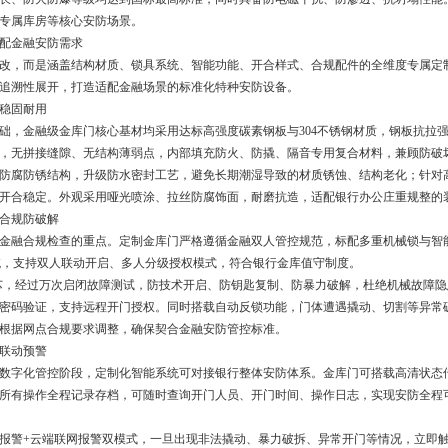
专属库房等核心安防场景。
配金融安防需求
改，而是涵盖结构材质、锁具系统、智能功能、开合样式、合规配件的全维度专属定
追溯性展开，打造适配金融场景的标准化特种安防设备。
稳固耐用
础，金融级金库门核心基材均采用达标高强度碳素钢板与
304
不锈钢材质，钢板抗拉强
，无拼接缝隙、无结构薄弱点，内部填充防火、防撬、隔音专用复合材料，兼顾防破
防腐防锈结构，升级防水密封工艺，避免长期潮湿导致的材质锈蚀、结构老化；针对
开合稳定。外观采用哑光喷涂、拉丝防腐饰面，耐磨抗造，适配银行办公庄重规整的
合规防破解
金融合规检查的重点。定制金库门严格遵循金融双人管控规范，标配多重机械锁与智
统，支持双人联动开启、多人分级授权模式，符合银行金库值守制度。
芯，经过万次启闭故障测试，防技术开启、防钥匙复制、防暴力破解，杜绝机械故障隐
密码验证，支持远程开门授权。同时搭载自动反锁功能，门体遭遇撬动、切割等异常
根据网点合规要求调整，确保契合金融安防管控标准。
联动预警
数字化管控阶段，定制化智能系统可对接银行整体安防体系。金库门可搭载高清状态
所有操作全程记录存档，可随时查询开门人员、开门时间、操作日志，实现安防全程
报警
+
云端联网报警双模式，一旦出现非法撬动、暴力破拆、异常开门等情况，立即