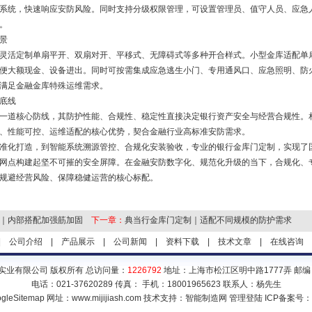
系统，快速响应安防风险。同时支持分级权限管理，可设置管理员、值守人员、应急
。
景
灵活定制单扇平开、双扇对开、平移式、无障碍式等多种开合样式。小型金库适配单
便大额现金、设备进出。同时可按需集成应急逃生小门、专用通风口、应急照明、防
满足金融金库特殊运维需求。
底线
一道核心防线，其防护性能、合规性、稳定性直接决定银行资产安全与经营合规性。
、性能可控、运维适配的核心优势，契合金融行业高标准安防需求。
准化打造，到智能系统溯源管控、合规化安装验收，专业的银行金库门定制，实现了
网点构建起坚不可摧的安全屏障。在金融安防数字化、规范化升级的当下，合规化、
规避经营风险、保障稳健运营的核心标配。
｜内部搭配加强筋加固
下一章：
典当行金库门定制｜适配不同规模的防护需求
|
公司介绍
|
产品展示
|
公司新闻
|
资料下载
|
技术文章
|
在线咨询
实业有限公司 版权所有 总访问量：
1226792
地址：上海市松江区明中路1777弄 邮编：
电话：021-37620289 传真： 手机：18001965623 联系人：杨先生
gleSitemap
网址：www.mijijiash.com 技术支持：
智能制造网
管理登陆
ICP备案号：