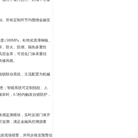
制。所有定制环节均围绕金融安
度≥
500MPa
，杜绝劣质薄钢板、
坏、防火、防潮、隔热多重性
高层金库，可优化门体承重结
装修风格。
能锁联动系统，主流配置为机械
患；智能系统可定制指纹、人
破坏时，
0.5
秒内触发自锁防护，
传感监测模块，实时反馈门体开
可追溯，满足金融风控溯源要
触发现场报警，并同步推送预警信