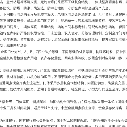
击、意外坍塌等环境灾害。定制金库门采用军工级复合结构，一体成型高强度材质，
备防火、防爆、防潮、防渗透、防冲击性能，守护金库内部金融资产安全。
。不同银行网点的金库场地差异极大，老城区网点金库墙体老旧、尺寸异形，新建网
等不同安装场景。成品金库门固定尺寸、结构单一，容易出现缝隙超标、安装不贴合
根据门洞尺寸、墙体厚度、承重结构、场地空间非标定制，适配各类异形场地，保障
银行金库实行严格的权限管控、日志追溯、双人值守、分级管理机制。定制金库门可
、操作溯源、异常报警、远程监管，适配金融行业标准化运维流程，提升安防管理效
制，精准匹配场景
，金库门分为
M
、
A
、
B
、
C
四个防护等级，不同等级的材质厚度、抗破坏时长、防护性
金融机构需根据金库用途、资产存储量级、网点安防等级，按需定制对应等级门体，
足基础金融辅助库房需求，门体采用加厚钢板结构，可抵御基础暴力撬动与简易技术
房、耗材存储间、非核心辅助库房，不用于现金与贵金属存储，多用于基础安防防护
普通网点现金库房主流选型。门体采用多层复合钢板结构，内置防切割、防撬填充层
性能，防技术开启能力。适用于普通村镇银行、社区网点、小型支行的现金金库、票
大幅升级，门体厚度、锁具配置、加固结构全面强化，门框与墙体采用一体式加固焊
专业工具长时间破拆。适用于城市支行、中型金融网点的主金库、贵金属存储库房、
型商业银行、国有银行核心金库标准，属于军工级防护配置。门体采用超厚高强度合
长、防火防爆等级均达到国标最高标准，同时具备防电磁干扰、防渗透、抗坍塌性能