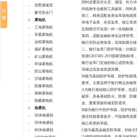
同时还要应对火灾、潮湿、外力冲
别墅避难室
-
间抵御专业破拆工具破坏，同时具
豪宅安全门
-
第三，精准适配各类金库场地场景
雾炮机
有地下金库、夹层金库、独立库房
工地雾炮机
-
定制模式可实现一对一实地勘测，
车载雾炮机
-
第四，适配金融标准化运维管理。
远程雾炮机
-
银行安防运维体系，实现权限分级
煤矿雾炮机
二、银行金库门防护等级：分级定
-
依据
GB37481-2019
国家强制标准
矿山雾炮机
-
银行金库门定做的核心选型依据。
环保雾炮机
-
等级过高造成资源浪费。
防尘雾炮机
-
M
级为基础防护等级，防护性能满
沙场雾炮机
-
要求。主要适用于银行网点杂物库
防爆雾炮机
-
A
为银行基础核心防护等级，也是
果树雾炮机
-
破坏，具备基础防火、防潮、防爆
除霾雾炮机
-
金、重要票据存储安防需求。
炮雾机
B
级为银行中防护等级，防护性能
30米炮雾机
-
撞击性能显著提升，可抵御高强度
50米炮雾机
-
核心库房的等级。
80米炮雾机
C
级为最高金融安防等级，对标大
-
三锁联动防护系统，抗暴力破坏时