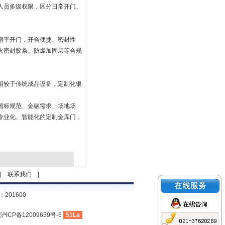
人员多级权限，区分日常开门、
扇平开门，开合便捷、密封性
火密封胶条、防爆加固层等合规
相较于传统成品设备，定制化银
国标规范、金融需求、场地场
专业化、智能化的定制金库门，
|
联系我们
|
201600
沪ICP备12009659号-6
51La