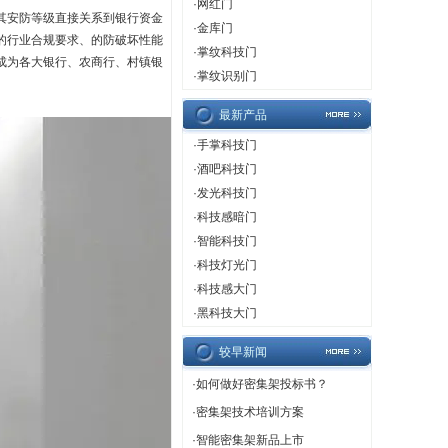
·
网红门
其安防等级直接关系到银行资金
·
金库门
的行业合规要求、的防破坏性能
·
掌纹科技门
成为各大银行、农商行、村镇银
·
掌纹识别门
最新产品
·
手掌科技门
·
酒吧科技门
·
发光科技门
·
科技感暗门
·
智能科技门
·
科技灯光门
·
科技感大门
·
黑科技大门
较早新闻
·
如何做好密集架投标书？
·
密集架技术培训方案
·
智能密集架新品上市