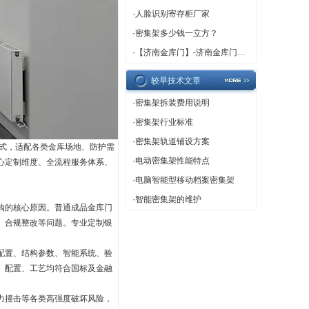
·
人脸识别寄存柜厂家
·
密集架多少钱一立方？
·
【济南金库门】-济南金库门厂家,济南金库门定做
较早技术文章
·
密集架拆装费用说明
·
密集架行业标准
·
密集架轨道铺设方案
式，适配各类金库场地、防护需
·
电动密集架性能特点
心定制维度、全流程服务体系、
·
电脑智能型移动档案密集架
·
智能密集架的维护
购的核心原因。普通成品金库门
、合规整改等问题。专业定制银
配置、结构参数、智能系统、验
、配置、工艺均符合国标及金融
力撞击等各类高强度破坏风险，