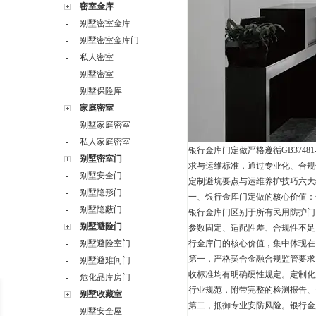
密室金库
别墅密室金库
-
别墅密室金库门
-
私人密室
-
别墅密室
-
别墅保险库
-
家庭密室
别墅家庭密室
-
私人家庭密室
-
银行金库门定做严格遵循
GB37481
别墅密室门
求与运维标准，通过专业化、合规
别墅安全门
-
定制避坑要点与运维养护技巧六大
别墅隐形门
-
一、银行金库门定做的核心价值：
别墅隐蔽门
-
银行金库门区别于所有民用防护门
别墅避险门
参数固定、适配性差、合规性不足
别墅避险室门
行金库门的核心价值，集中体现在
-
第一，严格契合金融合规监管要求
别墅避难间门
-
收标准均有明确硬性规定。定制化
危化品库房门
-
行业规范，附带完整的检测报告、
别墅收藏室
第二，抵御专业安防风险。银行金
别墅安全屋
-