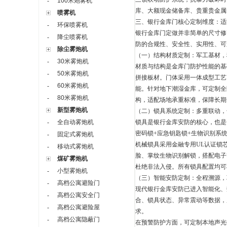
100米炮雾机
-
库、大额现金储备库、贵重贵金属
喷雾机
三、银行金库门核心定制维度：适
环保喷雾机
-
银行金库门定做并非简单的尺寸修
降尘喷雾机
-
防的合规性、安全性、实用性、可
除尘雾炮机
（一）结构材质定制：军工基材，
30米雾炮机
-
材质与结构是金库门防护性能的基
50米雾炮机
-
拼接板材。门体采用一体成型工艺
60米雾炮机
-
能。针对地下潮湿金库，可定制全
80米雾炮机
-
构，适配场地承重标准，保障长期
新型雾炮机
（二）锁具系统定制：多重联动，
全自动雾炮机
锁具是银行金库安防的核心，也是
-
密码锁
+
应急钥匙锁
+
生物识别系
固定式雾炮机
-
机械锁具采用金融专用
UL
认证锁
移动式雾炮机
-
脸、掌纹生物识别解锁，搭配电子
煤矿雾炮机
杜绝非法入侵。所有锁具配置均可
小型雾炮机
-
（三）智能安防定制：全程溯源，
高档公寓避险门
-
现代银行金库安防已进入智能化、
高档公寓安全门
-
合、锁具状态、异常震动等数据，
高档公寓避险屋
-
求。
高档公寓隐蔽门
-
在预警防护方面，可定制本地声光