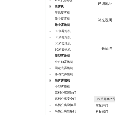
100米炮雾机
-
详细地址
喷雾机
环保喷雾机
-
降尘喷雾机
-
补充说明
除尘雾炮机
30米雾炮机
-
50米雾炮机
-
60米雾炮机
-
验证码
80米雾炮机
-
新型雾炮机
全自动雾炮机
-
固定式雾炮机
-
移动式雾炮机
-
煤矿雾炮机
小型雾炮机
-
高档公寓避险门
-
高档公寓安全门
-
相关同类产
高档公寓避险屋
-
掌纹开门
高档公寓隐蔽门
-
科技感门