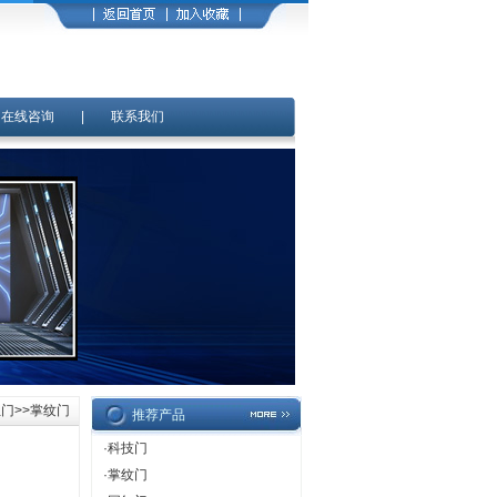
|
在线咨询
|
联系我们
红门
>>掌纹门
推荐产品
·
科技门
·
掌纹门