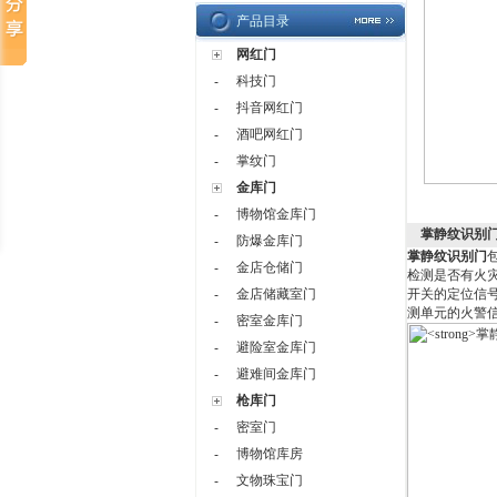
产品目录
网红门
科技门
-
抖音网红门
-
酒吧网红门
-
掌纹门
-
金库门
博物馆金库门
-
掌静纹识别
防爆金库门
-
掌静纹识别门
金店仓储门
-
检测是否有火
金店储藏室门
开关的定位信
-
测单元的火警
密室金库门
-
避险室金库门
-
避难间金库门
-
枪库门
密室门
-
博物馆库房
-
文物珠宝门
-