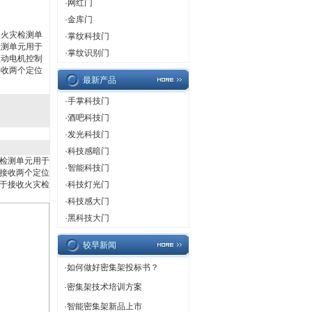
·
网红门
·
金库门
、火灾检测单
·
掌纹科技门
检测单元用于
·
掌纹识别门
驱动电机控制
接收两个定位
最新产品
·
手掌科技门
·
酒吧科技门
·
发光科技门
·
科技感暗门
检测单元用于
·
智能科技门
接收两个定位
于接收火灾检
·
科技灯光门
·
科技感大门
·
黑科技大门
较早新闻
·
如何做好密集架投标书？
·
密集架技术培训方案
·
智能密集架新品上市