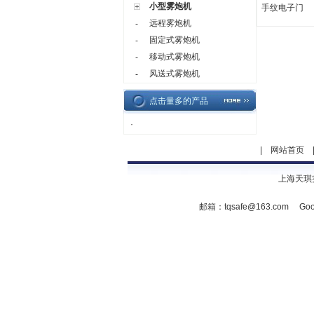
小型雾炮机
手纹电子门
远程雾炮机
-
固定式雾炮机
-
移动式雾炮机
-
风送式雾炮机
-
点击量多的产品
·
|
网站首页
上海天琪
邮箱：
tqsafe@163.com
Goo