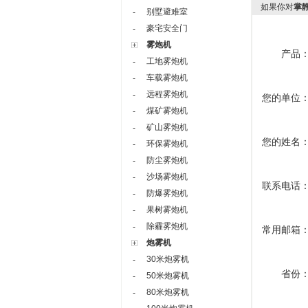
如果你对
掌
别墅避难室
-
豪宅安全门
-
雾炮机
产品
工地雾炮机
-
车载雾炮机
-
远程雾炮机
-
您的单位
煤矿雾炮机
-
矿山雾炮机
-
您的姓名
环保雾炮机
-
防尘雾炮机
-
沙场雾炮机
-
联系电话
防爆雾炮机
-
果树雾炮机
-
除霾雾炮机
-
常用邮箱
炮雾机
30米炮雾机
-
省份
50米炮雾机
-
80米炮雾机
-