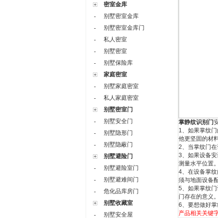
密室金库
别墅密室金库
-
别墅密室金库门
-
私人密室
-
别墅密室
-
别墅保险库
-
家庭密室
别墅家庭密室
-
私人家庭密室
-
别墅密室门
别墅安全门
-
掌静纹识别门
1
、如果掌纹门
别墅隐形门
-
他更坚固的材
别墅隐蔽门
-
2
、当掌纹门在
3
、如果设备安
别墅避险门
测量水平位置
别墅避险室门
-
4
、在设备掌纹
别墅避难间门
-
须与地面设备
5
、如果掌纹门
危化品库房门
-
门存在的意义
别墅收藏室
6
、要想做好掌
产品相关关键
别墅安全屋
-