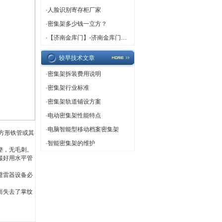
·
人脸识别寄存柜厂家
·
密集架多少钱一立方？
·
【济南金库门】-济南金库门厂家,济南金库门定做
较早技术文章
·
密集架拆装费用说明
·
密集架行业标准
·
密集架轨道铺设方案
·
电动密集架性能特点
·
电脑智能型移动档案密集架
方形铁管或其
·
智能密集架的维护
整，无毛刺。
樶好用水平管
避雷器设备必
而失去了掌纹