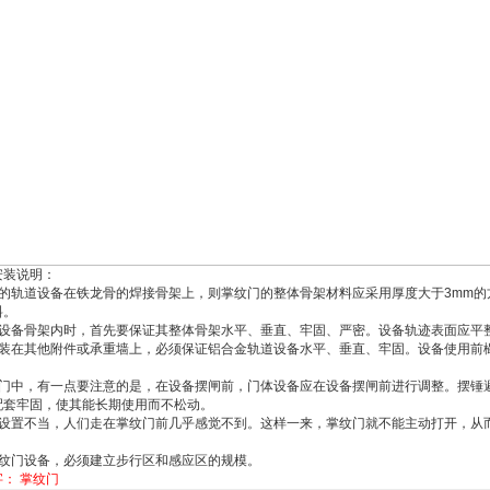
安装说明：
的轨道设备在铁龙骨的焊接骨架上，则掌纹门的整体骨架材料应采用厚度大于
3mm
的
料。
设备骨架内时，首先要保证其整体骨架水平、垂直、牢固、严密。设备轨迹表面应平
装在其他附件或承重墙上，必须保证铝合金轨道设备水平、垂直、牢固。设备使用前
。
门中，有一点要注意的是，在设备摆闸前，门体设备应在设备摆闸前进行调整。摆锤
配套牢固，使其能长期使用而不松动。
设置不当，人们走在掌纹门前几乎感觉不到。这样一来，掌纹门就不能主动打开，从
。
纹门设备，必须建立步行区和感应区的规模。
字：
掌纹门