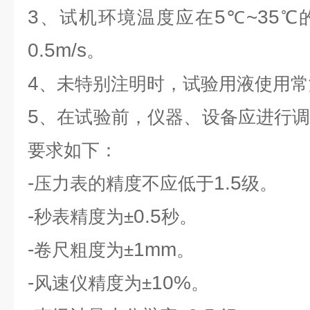
3
5
~35
、试机环境温度应在
℃
℃
0.5m/s
。
4
、未特别注明时，试验用液使用常
5
、在试验前，仪器、设备应进行
要求如下：
-
1.5
压力表的精度不应低于
级。
-
0.5
秒表精度为±
秒。
-
1mm
卷尺粗度为±
。
-
10%
风速仪精度为±
。