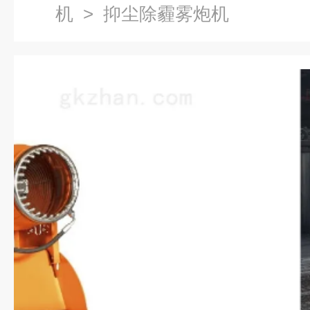
机
> 抑尘除霾雾炮机