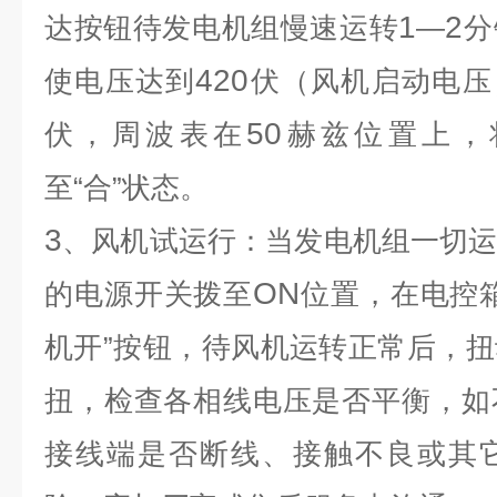
1
2
达按钮待发电机组慢速运转
—
分
420
使电压达到
伏（风机启动电压
50
伏，周波表在
赫兹位置上，
至“合”状态。
3
、风机试运行：当发电机组一切
ON
的电源开关拨至
位置，在电控
机开”按钮，待风机运转正常后，
扭，检查各相线电压是否平衡，如
接线端是否断线、接触不良或其