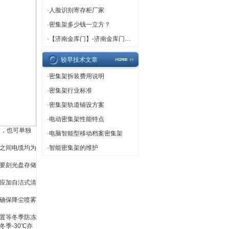
·
人脸识别寄存柜厂家
·
密集架多少钱一立方？
·
【济南金库门】-济南金库门厂家,济南金库门定做
较早技术文章
·
密集架拆装费用说明
·
密集架行业标准
·
密集架轨道铺设方案
·
电动密集架性能特点
射，也可单独
·
电脑智能型移动档案密集架
之间电缆均为
·
智能密集架的维护
要刻光盘存储
应加自洁式清
确保降尘喷雾
置等冬季防冻
冬季
-30
℃亦