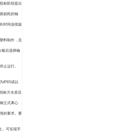
投标阶段提出
易损耗的轴
长时间连续旋
塑料制作，且
方樶后选择确
停止运行。
为
IP65
或以
招标方水质且
钢立式离心
境的要求。要
上。可实现手