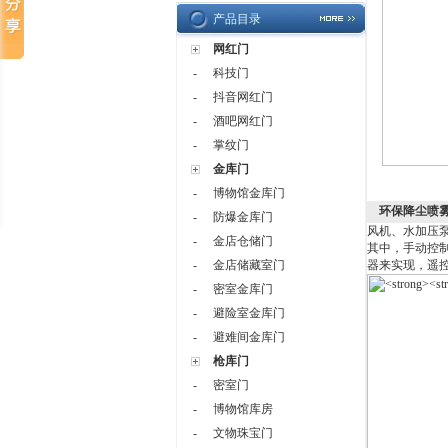
产品目录
网红门
科技门
-
抖音网红门
-
酒吧网红门
-
掌纹门
-
金库门
博物馆金库门
-
环保降尘喷
防爆金库门
-
风机、水加压
金店仓储门
-
其中，手动控
金店储藏室门
器来实现，遥
-
密室金库门
-
避险室金库门
-
避难间金库门
-
枪库门
密室门
-
博物馆库房
-
文物珠宝门
-