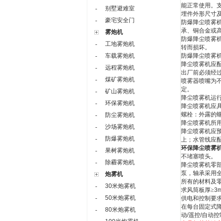
能正常使用。
别墅避难室
-
埋件外形尺寸
豪宅安全门
-
防爆降尘喷雾
承、铜合金或
雾炮机
防爆降尘喷雾
工地雾炮机
-
转而损坏。
车载雾炮机
防爆降尘喷雾
-
降尘喷雾机应
远程雾炮机
-
出厂前必须经
煤矿雾炮机
-
喷雾器喷嘴为
定。
矿山雾炮机
-
降尘喷雾机运
环保雾炮机
-
降尘喷雾机应
螺栓：外露的
防尘雾炮机
-
降尘喷雾机所
沙场雾炮机
-
降尘喷雾机应
防爆雾炮机
-
上；水管线应
环保
降尘
喷雾
果树雾炮机
-
不堵塞喷头。
除霾雾炮机
-
降尘喷雾机零
泵，轴承采用
炮雾机
所有的材料及
30米炮雾机
-
求风筒板厚≥
3
50米炮雾机
-
供电和控制要
在每台固定式
80米炮雾机
-
动
/
遥控
/
自动控