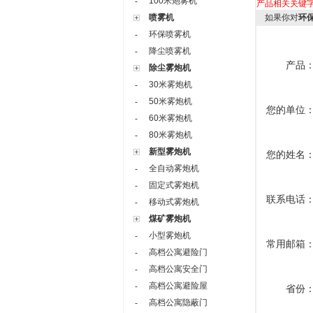
100米炮雾机
-
产品相关关键
喷雾机
如果你对
环
环保喷雾机
-
降尘喷雾机
-
产品
除尘雾炮机
30米雾炮机
-
50米雾炮机
-
您的单位
60米雾炮机
-
80米雾炮机
-
新型雾炮机
您的姓名
全自动雾炮机
-
固定式雾炮机
-
联系电话
移动式雾炮机
-
煤矿雾炮机
小型雾炮机
-
常用邮箱
高档公寓避险门
-
高档公寓安全门
-
高档公寓避险屋
-
省份
高档公寓隐蔽门
-