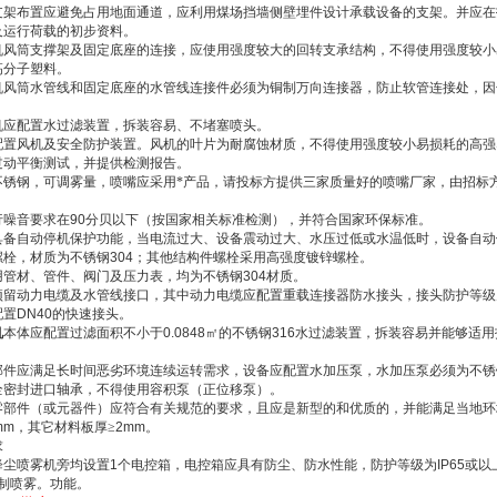
支架布置应避免占用地面通道，应利用煤场挡墙侧壁埋件设计承载设备的支架。并应在
及运行荷载的初步资料。
机风筒支撑架及固定底座的连接，应使用强度较大的回转支承结构，不得使用强度较小
高分子塑料。
机风筒水管线和固定底座的水管线连接件必须为铜制万向连接器，防止软管连接处，因
机应配置水过滤装置，拆装容易、不堵塞喷头。
配置风机及安全防护装置。风机的叶片为耐腐蚀材质，不得使用强度较小易损耗的高强
过动平衡测试，并提供检测报告。
不锈钢，可调雾量，喷嘴应采用*产品，请投标方提供三家质量好的喷嘴厂家，由招标
行噪音要求在
90
分贝以下（按国家相关标准检测），并符合国家环保标准。
具备自动停机保护功能，当电流过大、设备震动过大、水压过低或水温低时，设备自动
螺栓，材质为不锈钢
304
；其他结构件螺栓采用高强度镀锌螺栓。
用管材、管件、阀门及压力表，均为不锈钢
304
材质。
预留动力电缆及水管线接口，其中动力电缆应配置重载连接器防水接头，接头防护等级
配置
DN40
的快速接头。
机
本体应配置过滤面积不小于
0.0848
㎡的不锈钢
316
水过滤装置，拆装容易并能够适用
部件应满足长时间恶劣环境连续运转需求，设备应配置水加压泵，水加压泵必须为不锈
全密封进口轴承，不得使用容积泵（正位移泵）。
零部件（或元器件）应符合有关规范的要求，且应是新型的和优质的，并能满足当地环
mm
，其它材料板厚≥
2mm
。
求
降尘喷雾机旁均设置
1
个电控箱，电控箱应具有防尘、防水性能，防护等级为
IP65
或以
制喷雾。功能。