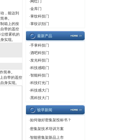
·
网红门
·
金库门
驱动，能达到
·
掌纹科技门
作简单。
控制箱上的按
·
掌纹识别门
上自带的遥控
降尘喷雾机的
最新产品
自身实现。
·
手掌科技门
·
酒吧科技门
·
发光科技门
·
科技感暗门
作简单。
·
智能科技门
上自带的遥控
机自身实现。
·
科技灯光门
·
科技感大门
·
黑科技大门
较早新闻
·
如何做好密集架投标书？
·
密集架技术培训方案
·
智能密集架新品上市