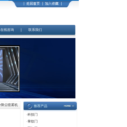
|
在线咨询
|
联系我们
>降尘喷雾机
推荐产品
·
科技门
·
掌纹门