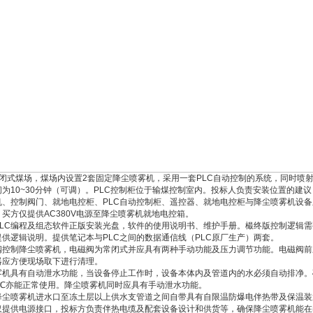
闭式煤场，煤场内设置
2
套固定降尘喷雾机，采用一套
PLC
自动控制的系统，同时喷
间为
10~30
分钟（可调）。
PLC
控制柜位于输煤控制室内。投标人负责安装位置的建议
机、控制阀门、就地电控柜、
PLC
自动控制柜、遥控器、就地电控柜与降尘喷雾机设备
。买方仅提供
AC380V
电源至降尘喷雾机就地电控箱。
LC
编程及组态软件正版安装光盘，软件的使用说明书、维护手册。樶终版控制逻辑需
提供逻辑说明。提供笔记本与
PLC
之间的数据通信线（
PLC
原厂生产）两套。
阀控制降尘喷雾机，电磁阀为常闭式并应具有两种手动功能及压力调节功能。电磁阀前
器应方便现场取下进行清理。
雾机具有自动泄水功能，当设备停止工作时，设备本体内及管道内的水必须自动排净。
℃亦能正常使用。降尘喷雾机同时应具有手动泄水功能。
降尘喷雾机进水口至冻土层以上供水支管道之间自带具有自限温防爆电伴热带及保温装
仅提供电源接口，投标方负责伴热电缆及配套设备设计和供货等，确保降尘喷雾机能在