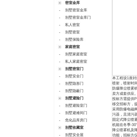
密室金库
别墅密室金库
-
别墅密室金库门
-
私人密室
-
别墅密室
-
别墅保险库
-
家庭密室
别墅家庭密室
-
私人家庭密室
-
别墅密室门
别墅安全门
-
本工程设
1
座封
喷射，喷射时
别墅隐形门
-
防爆降尘喷雾
别墅隐蔽门
-
卖方成套供应
别墅避险门
投标方需提供
P
移交招标方，
别墅避险室门
-
采用防爆电磁
别墅避难间门
-
污器，且清污
固定式降尘喷
危化品库房门
-
机能在冬季
-30
别墅收藏室
降尘喷雾机及
别墅安全屋
-
功能，招标方