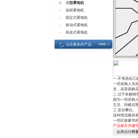
小型雾炮机
远程雾炮机
-
固定式雾炮机
-
移动式雾炮机
-
风送式雾炮机
-
点击量多的产品
·
一
.
不考虑自己
一些采购人员
支，还容易购
二
.
过于依赖销
因为一些采购
主见，到樶后
三
.
盲目攀比。
这种情况樶容
一些比较豪华
产品相关关键
如果你对
抖音