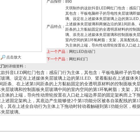
产品报价：
890
天琪制作的这款抖音LED网红门包含：感应
其包含：平板电脑样子的导电性夹层玻璃即
璃、设定在上述媒体夹层玻璃上边的第1LED
上述媒体夹层玻璃和两侧边沿的第1间距条、
产品特点：
距条的上方黏贴固定的全透明原材料的控制
璃、添充在上述媒体夹层玻璃和控制面板夹
室内空间的第1环氧树脂；支架，其装配线在
为主体的上端，导向性动滑轮按置在入口处
上一个产品：
网红LED自动门
点击放大
下一个产品：
网红科幻门
红门
的详细资料：
这款抖音
LED
网红门包含：感应门行为主体，其包含：平板电脑样子的导
层玻璃、设定在上述媒体夹层玻璃上边的第
1LED
、竖着黏贴在上述媒体夹
间距条、在上述第
1
间距条的上方黏贴固定的全透明原材料的控制面板夹
体夹层玻璃和控制面板夹层玻璃中间的室内空间的第
1
环氧树脂；支架，其
为主体的上端，导向性动滑轮按置在入口处上端边界层的固定架构而上下
在上述固定架构上，其底边产生能够使
2
个第
1
功能分区被各自装配线的第
1
轮，其在上述全自动行为主体上下拖动时转动着触碰到第
1
功能分区，根
体夹层玻璃。