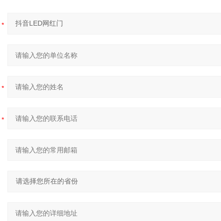
：
：
：
：
：
：
：