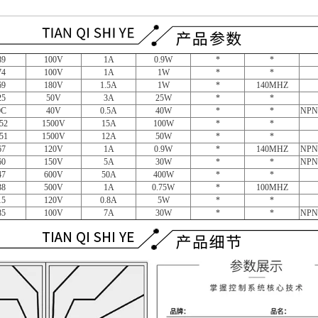
89
100V
1A
0.9W
*
*
74
100V
1A
1W
*
*
69
180V
1.5A
1W
*
140MHZ
25
50V
3A
25W
*
*
0C
40V
0.5A
40W
*
*
NPN
52
1500V
15A
100W
*
*
51
1500V
12A
50W
*
*
67
120V
1A
0.9W
*
140MHZ
NPN
60
150V
5A
30W
*
*
NPN
47
600V
50A
400W
*
*
38
500V
1A
0.75W
*
100MHZ
15
120V
0.8A
5W
*
*
85
100V
7A
30W
*
*
NPN