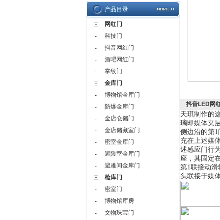
产品目录
网红门
科技门
-
抖音网红门
-
酒吧网红门
-
掌纹门
-
金库门
博物馆金库门
-
抖音LED网
防爆金库门
-
天琪制作的
金店仓储门
-
璃即媒体夹
金店储藏室门
-
侧边沿的第
1
充在上述媒
密室金库门
-
述感应门行
避险室金库门
-
座，其固定
避难间金库门
-
第
1
联接动滑
头联接于媒
枪库门
密室门
-
博物馆库房
-
文物珠宝门
-