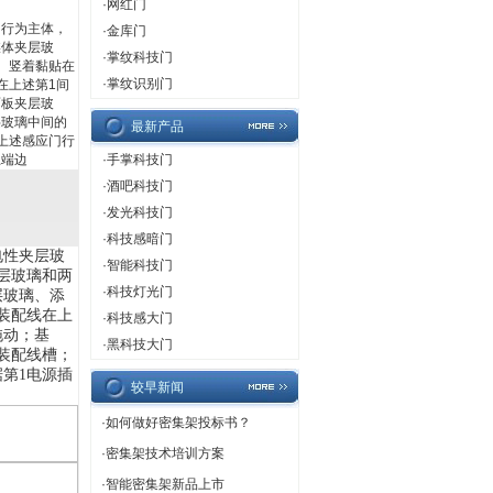
·
网红门
门行为主体，
·
金库门
媒体夹层玻
·
掌纹科技门
、竖着黏贴在
·
掌纹识别门
在上述第1间
面板夹层玻
层玻璃中间的
最新产品
上述感应门行
上端边
·
手掌科技门
·
酒吧科技门
·
发光科技门
·
科技感暗门
电性夹层玻
·
智能科技门
层玻璃和两
·
科技灯光门
层玻璃、添
装配线在上
·
科技感大门
拖动；基
·
黑科技大门
装配线槽；
据第
1
电源插
较早新闻
·
如何做好密集架投标书？
·
密集架技术培训方案
·
智能密集架新品上市