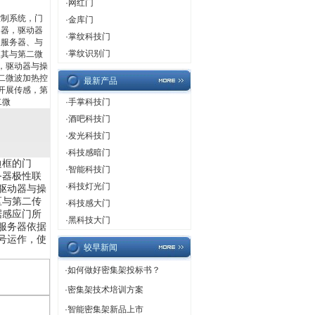
·
网红门
控制系统，门
·
金库门
动器，驱动器
·
掌纹科技门
纵服务器、与
·
掌纹识别门
及其与第二微
，驱动器与操
二微波加热控
最新产品
开展传感，第
二微
·
手掌科技门
·
酒吧科技门
·
发光科技门
·
科技感暗门
边框的门
·
智能科技门
务器极性联
·
科技灯光门
驱动器与操
区与第二传
·
科技感大门
据感应门所
·
黑科技大门
服务器依据
号运作，使
较早新闻
·
如何做好密集架投标书？
·
密集架技术培训方案
·
智能密集架新品上市