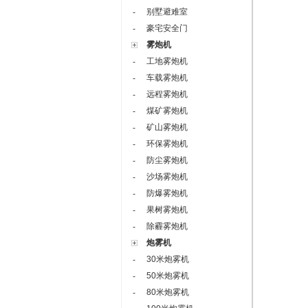
别墅避难室
-
豪宅安全门
-
雾炮机
工地雾炮机
-
车载雾炮机
-
远程雾炮机
-
煤矿雾炮机
-
矿山雾炮机
-
环保雾炮机
-
防尘雾炮机
-
沙场雾炮机
-
防爆雾炮机
-
果树雾炮机
-
除霾雾炮机
-
炮雾机
30米炮雾机
-
50米炮雾机
-
80米炮雾机
-