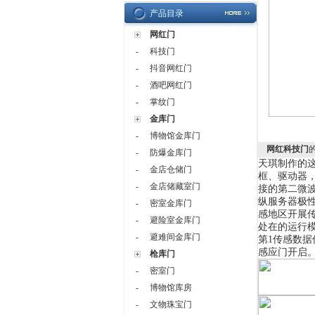
产品目录
网红门
科技门
-
抖音网红门
-
酒吧网红门
-
掌纹门
-
金库门
博物馆金库门
-
网红科技门
防爆金库门
-
天琪制作的
金店仓储门
-
框、驱动器
金店储藏室门
-
接的第二微
纵服务器极
密室金库门
-
感地区开展
避险室金库门
-
处在的运行
避难间金库门
-
第
1
传感数据
感应门开启
枪库门
密室门
-
博物馆库房
-
文物珠宝门
-