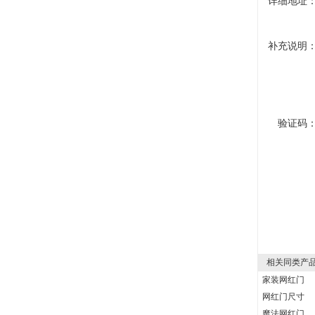
详细地址
补充说明
验证码
相关同类产
家装网红门
网红门尺寸
魔法网红门