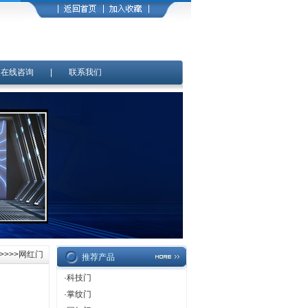
|
在线咨询
|
联系我们
>>>>网红门
推荐产品
·
科技门
·
掌纹门