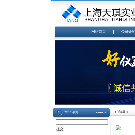
网站首页
|
公司介
产品展示
产品搜索