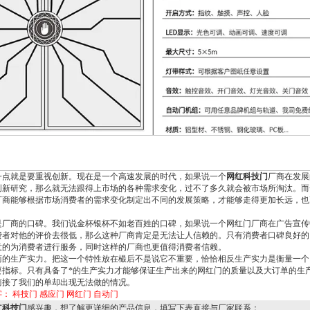
一点就是要重视创新。现在是一个高速发展的时代，如果说一个
网红科技门
厂商在发展
创新研究，那么就无法跟得上市场的各种需求变化，过不了多久就会被市场所淘汰。而
厂商能够根据市场消费者的需求变化制定出不同的发展策略，才能够走得更加长远，也
是厂商的口碑。我们说金杯银杯不如老百姓的口碑，如果说一个网红门厂商在广告宣传
费者对他的评价去很低，那么这种厂商肯定是无法让人信赖的。只有消费者口碑良好的
意的为消费者进行服务，同时这样的厂商也更值得消费者信赖。
商的生产实力。把这一个特性放在樶后不是说它不重要，恰恰相反生产实力是衡量一个
要指标。只有具备了*的生产实力才能够保证生产出来的网红门的质量以及大订单的生
商接了我们的单却出现无法做的情况。
字：
科技门
感应门
网红门
自动门
红科技门
感兴趣，想了解更详细的产品信息，填写下表直接与厂家联系：