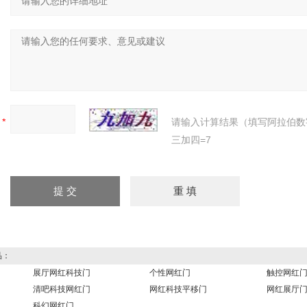
：
：
：
请输入计算结果（填写阿拉伯数
三加四=7
品：
展厅网红科技门
个性网红门
触控网红
清吧科技网红门
网红科技平移门
网红展厅
科幻网红门