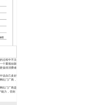
的过程中不注
一个重视创新
更值得消费者
中说自己多好
网红门厂商，
网红门厂商是
产能力，否则