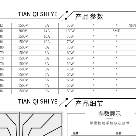
42
1500V
6A
50W
*
*
NPN
06
900V
14A
130W
*
6MH
87
1500V
10A
70W
*
*
81
1500V
10A
70W
*
*
80
1500V
8A
70W
*
*
79
1500V
6A
60W
*
*
78
1500V
5A
60W
*
*
76
1500V
3A
50W
*
*
86
1500V
8A
70W
*
*
85
1500V
6A
60W
*
*
84
1500V
5A
60W
*
*
83
1500V
4A
50W
*
*
82
1500V
3A
50W
*
*