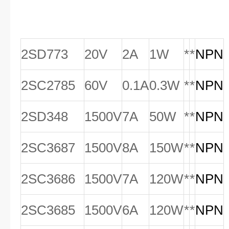
2SD773
20V
2A
1W
*
*
NPN
2SC2785
60V
0.1A
0.3W
*
*
NPN
2SD348
1500V
7A
50W
*
*
NPN
2SC3687
1500V
8A
150W
*
*
NPN
2SC3686
1500V
7A
120W
*
*
NPN
2SC3685
1500V
6A
120W
*
*
NPN