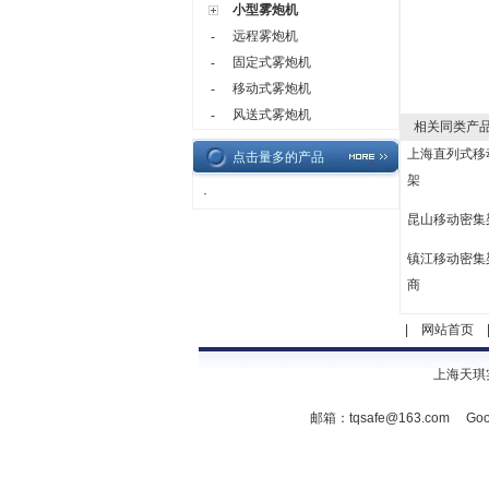
小型雾炮机
远程雾炮机
-
固定式雾炮机
-
移动式雾炮机
-
风送式雾炮机
-
相关同类产
上海直列式移
点击量多的产品
架
·
昆山移动密集
镇江移动密集
商
|
网站首页
上海天琪
邮箱：
tqsafe@163.com
Goo