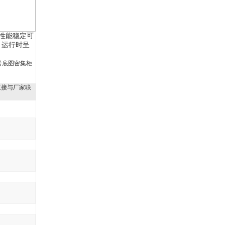
性能稳定可
，运行时呈
号底图密集柜
直接与厂家联