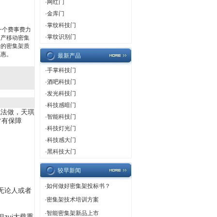
·
网红门
·
金库门
·
掌纹科技门
一个费事费力
·
掌纹识别门
生产移动密集
来的密集架质
实惠。
最新产品
·
手掌科技门
·
酒吧科技门
·
发光科技门
·
科技感暗门
无法做，天琪
·
智能科技门
常有保障
·
科技灯光门
·
科技感大门
·
黑科技大门
较早新闻
·
如何做好密集架投标书？
无论人或者
·
密集架技术培训方案
·
智能密集架新品上市
zui大载重