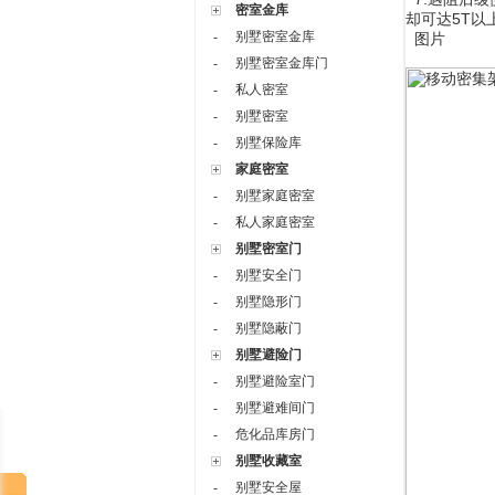
密室金库
却可达5T以
别墅密室金库
-
图片
别墅密室金库门
-
私人密室
-
别墅密室
-
别墅保险库
-
家庭密室
别墅家庭密室
-
私人家庭密室
-
别墅密室门
别墅安全门
-
别墅隐形门
-
别墅隐蔽门
-
别墅避险门
别墅避险室门
-
别墅避难间门
-
危化品库房门
-
别墅收藏室
别墅安全屋
-