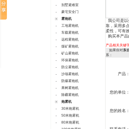
别墅避难室
-
豪宅安全门
-
雾炮机
我公司是以
靠，采用多
工地雾炮机
-
柔性，可有
车载雾炮机
-
购买本产品
远程雾炮机
-
产品相关关键
煤矿雾炮机
-
如果你对
东
矿山雾炮机
-
系：
环保雾炮机
-
防尘雾炮机
-
产品
沙场雾炮机
-
防爆雾炮机
-
果树雾炮机
-
您的单位
除霾雾炮机
-
炮雾机
30米炮雾机
-
您的姓名
50米炮雾机
-
80米炮雾机
-