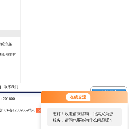
动密集架
集架那里有
|
联系我们
|
您好！欢迎前来咨询，很高兴为您
在线交流
201600
服务，请问您要咨询什么问题呢？
沪ICP备12009659号-6
51La
您好，看您停留很久了，是否找到
了需求产品，您可以直接在线与我
联系！