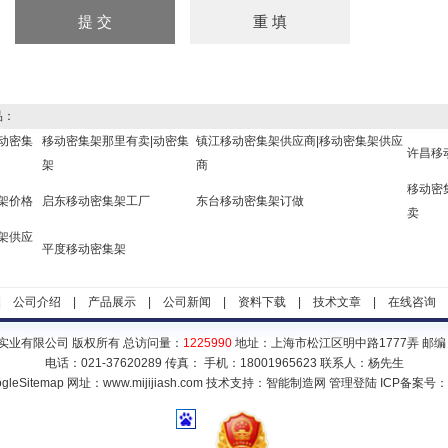
品：
动密集
移动密集架那里有卖|动密集
镇江移动密集架供应商|移动密集架供应
许昌移
架
商
移动密
架价格
启东移动密集架工厂
东台移动密集架订做
卖
架供应
平度移动密集架
|
公司介绍
|
产品展示
|
公司新闻
|
资料下载
|
技术文章
|
在线咨询
实业有限公司 版权所有 总访问量：
1225990
地址：上海市松江区明中路1777弄 邮编：
电话：021-37620289 传真： 手机：18001965623 联系人：杨先生
gleSitemap
网址：www.mijijiash.com 技术支持：
智能制造网
管理登陆
ICP备案号：