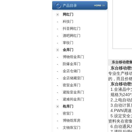
产品目录
网红门
科技门
-
抖音网红门
-
酒吧网红门
-
掌纹门
-
金库门
博物馆金库门
-
东台移动密
防爆金库门
-
东台移动密
金店仓储门
-
专业生产移
金店储藏室门
-
的，而且价
东台移动密
密室金库门
-
1.全液晶
避险室金库门
-
规格为240*
避难间金库门
-
2.上电自
3.自动计算
枪库门
4.PWN
密室门
-
5.设定安
博物馆库房
-
资料夹在密
6.自动通
文物珠宝门
-
7.遇阻后缓