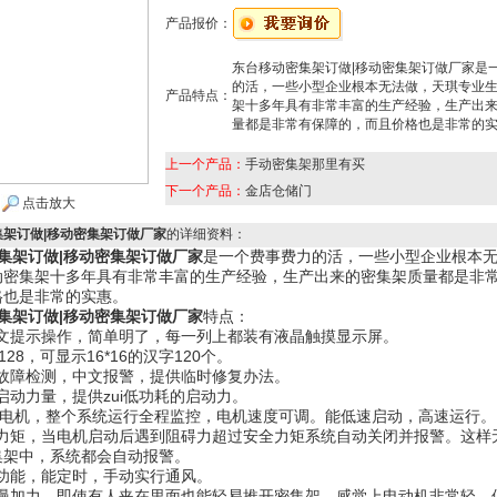
产品报价：
东台移动密集架订做|移动密集架订做厂家是
的活，一些小型企业根本无法做，天琪专业
产品特点：
架十多年具有非常丰富的生产经验，生产出
量都是非常有保障的，而且价格也是非常的
上一个产品：
手动密集架那里有买
下一个产品：
金店仓储门
点击放大
集架订做|移动密集架订做厂家
的详细资料：
集架订做|移动密集架订做厂家
是一个费事费力的活，一些小型企业根本
动密集架十多年具有非常丰富的生产经验，生产出来的密集架质量都是非
格也是非常的实惠。
集架订做|移动密集架订做厂家
特点：
中文提示操作，简单明了，每一列上都装有液晶触摸显示屏。
128，可显示16*16的汉字120个。
动故障检测，中文报警，提供临时修复办法。
启动力量，提供zui低功耗的启动力。
调速电机，整个系统运行全程监控，电机速度可调。能低速启动，高速运行。
全力矩，当电机启动后遇到阻碍力超过安全力矩系统自动关闭并报警。这样
集架中，系统都会自动报警。
风功能，能定时，手动实行通风。
慢加力，即使有人夹在里面也能轻易推开密集架，感觉上电动机非常轻，但