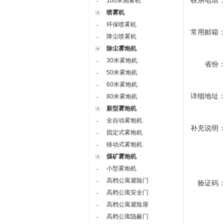
联系电话
100米炮雾机
-
喷雾机
环保喷雾机
-
常用邮箱
降尘喷雾机
-
除尘雾炮机
30米雾炮机
-
省份
50米雾炮机
-
60米雾炮机
-
详细地址
80米雾炮机
-
新型雾炮机
全自动雾炮机
-
补充说明
固定式雾炮机
-
移动式雾炮机
-
煤矿雾炮机
小型雾炮机
-
高档公寓避险门
-
验证码
高档公寓安全门
-
高档公寓避险屋
-
高档公寓隐蔽门
-