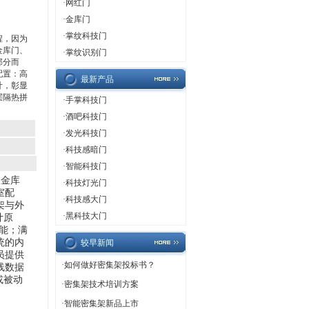
·
网红门
·
金库门
·
掌纹科技门
程，因为
金库门、
·
掌纹识别门
部分而
配置：高
最新产品
计，彰显
层隔热拼
·
手掌科技门
·
酒吧科技门
·
发光科技门
·
科技感暗门
·
智能科技门
室金库
·
科技灯光门
室配
·
科技感大门
架与外
·
黑科技大门
计原
能；满
统的内
较早新闻
员提供
·
如何做好密集架投标书？
线数据
或被动
·
密集架技术培训方案
·
智能密集架新品上市