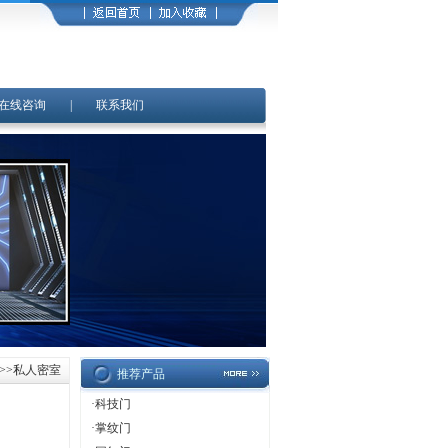
在线咨询
|
联系我们
>>私人密室
推荐产品
·
科技门
·
掌纹门