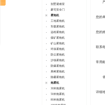
-
别墅避难室
-
豪宅安全门
雾炮机
您的
-
工地雾炮机
-
车载雾炮机
您的
-
远程雾炮机
-
煤矿雾炮机
-
矿山雾炮机
联系
-
环保雾炮机
-
防尘雾炮机
-
沙场雾炮机
常用
-
防爆雾炮机
-
果树雾炮机
-
除霾雾炮机
炮雾机
-
30米炮雾机
详细
-
50米炮雾机
-
80米炮雾机