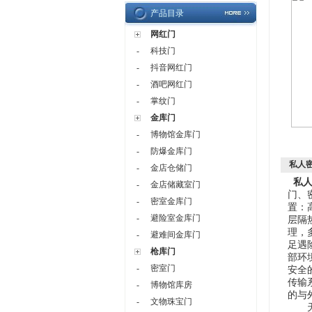
产品目录
网红门
-
科技门
-
抖音网红门
-
酒吧网红门
-
掌纹门
金库门
-
博物馆金库门
-
防爆金库门
私人
-
金店仓储门
私人
-
金店储藏室门
门、
-
密室金库门
置：
-
避险室金库门
层隔
理，
-
避难间金库门
足遇
枪库门
部环
-
密室门
安全
传输
-
博物馆库房
的与
-
文物珠宝门
天