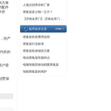
供方将
·
人脸识别寄存柜厂家
的配件
本价
·
密集架多少钱一立方？
·
【济南金库门】-济南金库门厂家,济南金库门定做
较早技术文章
·
密集架拆装费用说明
，待产
·
密集架行业标准
·
密集架轨道铺设方案
代价的
·
电动密集架性能特点
·
电脑智能型移动档案密集架
用户需
·
智能密集架的维护
别墅保