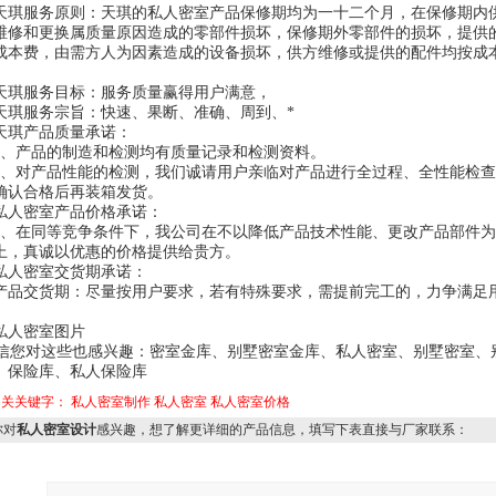
服务原则：天琪的私人密室产品保修期均为一十二个月，在保修期内
维修和更换属质量原因造成的零部件损坏，保修期外零部件的损坏，提供
成本费，由需方人为因素造成的设备损坏，供方维修或提供的配件均按成
服务目标：服务质量赢得用户满意，
服务宗旨：快速、果断、准确、周到、*
产品质量承诺：
产品的制造和检测均有质量记录和检测资料。
对产品性能的检测，我们诚请用户亲临对产品进行全过程、全性能检查
确认合格后再装箱发货。
密室产品价格承诺：
在同等竞争条件下，我公司在不以降低产品技术性能、更改产品部件为
上，真诚以优惠的价格提供给贵方。
密室交货期承诺：
交货期：尽量按用户要求，若有特殊要求，需提前完工的，力争满足
人密室图片
信您对这些也感兴趣：密室金库、别墅密室金库、私人密室、别墅密室、
、保险库、私人保险库
相关关键字：
私人密室制作
私人密室
私人密室价格
对
私人密室设计
感兴趣，想了解更详细的产品信息，填写下表直接与厂家联系：