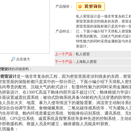
产品报价：
私人密室设计是一项非常复杂的工
密室里面牵涉到很多的东西，密室
密室里面的保险柜都只是其中的一
产品特点：
已，下面小编介绍下天琪私人密室
尚尊贵的配色、沉稳大气的柜式设
特性魅力的同时采用金属框架与外
装设计。
上一个产品：
私人密室
点击放大
下一个产品：
上海私人密室
密室设计
的详细资料：
密室设计
是一项非常复杂的工程，因为密室里面牵涉到很多的东西，密
密室里面的保险柜都只是其中的一部分而已，下面小编介绍下天琪私人密
高尚尊贵的配色、沉稳大气的柜式设计，彰显特性魅力的同时采用金属框
热拼装设计。在1300℃高温下舱体内部升温不超过15℃；舱体根据力学设
多面设置减震抗震系统；被动式防御系统具备5M射程内无法穿透的防弹性
险人员在火灾、地震、暴力入侵等情况下的避险需要。涡流管主动制冷系
境综合自动调节系统、食物储藏系统、二氧化碳传感系统等，可为避险人
的生存环境。舱内环境质量监控系统、智能身份识别系统、通讯系统、无
系统、GPS定位系统、减震系统及报警系统等多种先进的控制系统，主动
外部救援机构、救援人员及时建立，确保避险人员能及时获救。
琪服务：