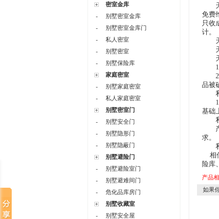
密室金库
天琪
免费
-
别墅密室金库
只收
-
别墅密室金库门
计。
-
私人密室
天琪
天琪
-
别墅密室
天琪
-
别墅保险库
1、
家庭密室
2、
品被
-
别墅家庭密室
私人
-
私人家庭密室
1、
别墅密室门
基础
私人
-
别墅安全门
产品
-
别墅隐形门
求。
-
别墅隐蔽门
私
相
别墅避险门
险库
-
别墅避险室门
产品
-
别墅避难间门
如果你
-
危化品库房门
别墅收藏室
-
别墅安全屋