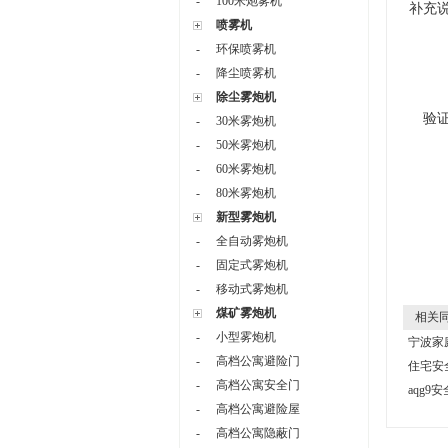
-
100米炮雾机
补充
喷雾机
-
环保喷雾机
-
降尘喷雾机
除尘雾炮机
验
-
30米雾炮机
-
50米雾炮机
-
60米雾炮机
-
80米雾炮机
新型雾炮机
-
全自动雾炮机
-
固定式雾炮机
-
移动式雾炮机
煤矿雾炮机
相关同
-
小型雾炮机
宁波家
-
高档公寓避险门
住宅安
-
高档公寓安全门
aqg9
-
高档公寓避险屋
-
高档公寓隐蔽门