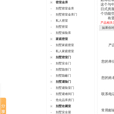
密室金库
这个与
别墅密室金库
-
日式房
个功能空
别墅密室金库门
-
有需
私人密室
-
产品相关
别墅密室
-
如果你
别墅保险库
-
家庭密室
产
别墅家庭密室
-
私人家庭密室
-
别墅密室门
您的单
别墅安全门
-
别墅隐形门
-
别墅隐蔽门
-
您的姓
别墅避险门
别墅避险室门
-
联系电
别墅避难间门
-
危化品库房门
-
别墅收藏室
常用邮
别墅安全屋
-