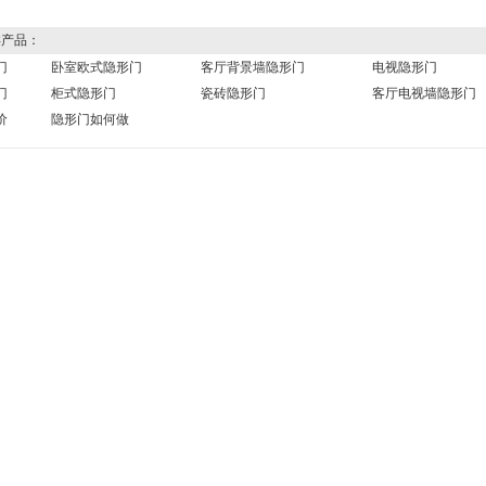
产品：
门
卧室欧式隐形门
客厅背景墙隐形门
电视隐形门
门
柜式隐形门
瓷砖隐形门
客厅电视墙隐形门
价
隐形门如何做