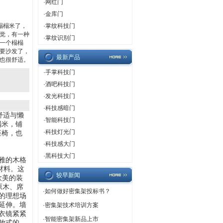
·
网红门
·
金库门
榻榻米了，
·
掌纹科技门
觉，有一种
·
掌纹识别门
一个榻榻
要沙发了，
最新产品
也很舒适。
·
手掌科技门
·
酒吧科技门
·
发光科技门
·
科技感暗门
舒适与懒
·
智能科技门
榻米，铺
·
科技灯光门
座椅，也
·
科技感大门
·
黑科技大门
雅的木格
材料。这
较早新闻
欧美的装
原木、席
·
如何做好密集架投标书？
的理想场
延伸。墙
·
密集架技术培训方案
衣镜紧紧
·
智能密集架新品上市
放式的,