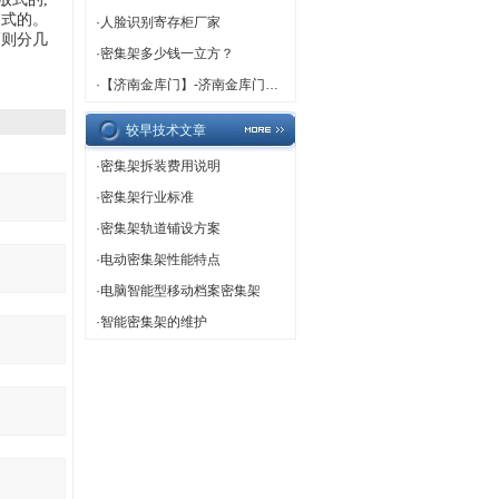
闭式的。
·
人脸识别寄存柜厂家
隔则分几
·
密集架多少钱一立方？
·
【济南金库门】-济南金库门厂家,济南金库门定做
较早技术文章
·
密集架拆装费用说明
·
密集架行业标准
·
密集架轨道铺设方案
·
电动密集架性能特点
·
电脑智能型移动档案密集架
·
智能密集架的维护