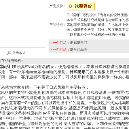
产品报价：
日式隐形门要说其中Z为有名的设计便是
本来日式风格讲究就是舒适与懒洋洋的感
产品特点：
席地而坐席地而睡的感觉。在木地板上做
米，铺满整个房间，那样，客厅里就不需
可以买那种高坐的榻榻米一样的小座椅，
上一个产品：
走廊隐形门
下一个产品：
隐形门品牌
点击放大
形门
的详细资料：
式隐形门
要说其中zui为有名的设计便是榻榻米了，本来日式风格讲究就是
感觉，有一种席地而坐席地而睡的感觉。
日式隐形门
在木地板上做一个榻
房间，那样，客厅里就不需要沙发了，可以买那种高坐的榻榻米一样的小
。
就为大家介绍一下有关于日式风格的主要特点：
格的主要特征就是具有浓厚的日本民族特色,而且线条清晰,一般布置优
地台。这种日式格局装修所用的材料,从顶面到地面都是使用天然、朴实的
格局布置有着一种*的魅力,可以表现出平和的意境。一般来说,日式风格与
作比较,有着很大的不同,和式风格很少,甚至是不使用金属,而一般多采用
,尽量保持这些材料原有的色泽,不加任何修饰。而且玄关处可以作为收纳柜
空间不得到一丝浪费。地砖与地板的接合处设计成斜线的样式,形成视觉上的
选购小型的绿植,点缀鲜亮颜色的同时,给人整洁的印象。不加任何装饰的照
墙壁上,既节省空间,又把玄关处映射的宽敞起来。一般日式房屋设计都是开