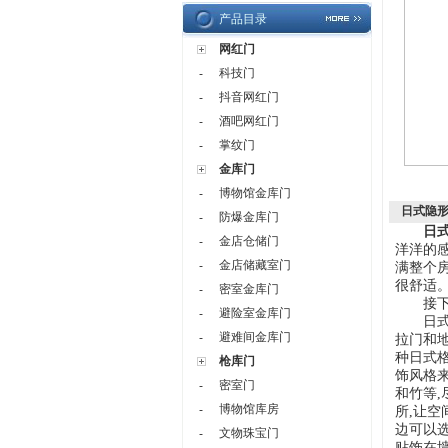
产品目录
网红门
科技门
-
抖音网红门
-
酒吧网红门
-
掌纹门
-
金库门
博物馆金库门
-
日式隐
防爆金库门
-
日
金店仓储门
-
洋洋的
金店储藏室门
-
满整个
很舒适
密室金库门
-
接下来
避险室金库门
-
日式风
避难间金库门
-
拉门和
种日式
枪库门
饰风格来
密室门
-
和竹等
博物馆库房
-
所,让
边可以
文物珠宝门
-
贴饰在