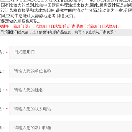
中国有比较大的差别,比如中国厨房料理油烟比较大,因此,厨房设计应是封
屋设计风格直接受和式建筑影响,讲究空间的流动与分隔,流动则为一室,分
间,空间中总能让人静静地思考,禅意无穷。
要定做
的顾客也可以。
关键字：
隐形门
设计日式隐形门
日式隐形门厂家
装修日式隐形门
日式隐形门
对
日式隐形门
感兴趣，想了解更详细的产品信息，填写下表直接与厂家联系：
品：
位：
名：
话：
箱：