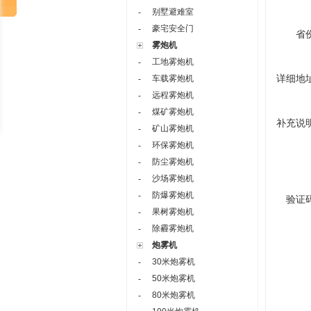
别墅避难室
-
豪宅安全门
-
省
雾炮机
工地雾炮机
-
详细地
车载雾炮机
-
远程雾炮机
-
煤矿雾炮机
-
补充说
矿山雾炮机
-
环保雾炮机
-
防尘雾炮机
-
沙场雾炮机
-
防爆雾炮机
-
验证
果树雾炮机
-
除霾雾炮机
-
炮雾机
30米炮雾机
-
50米炮雾机
-
80米炮雾机
-