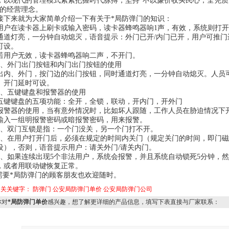
，以现代的管理模式紧紧把握时代脉搏，坚持“不以廉价收买民心，全凭质
”的经营理念。
来就为大家简单介绍一下有关于*局防弹门的知识：
在读卡器上刷卡或输入密码，读卡器蜂鸣器响1声，有效，系统则打开
通道灯亮，一分钟自动熄灭，语音提示：外门已开/内门已开，用户可推门
可设。
户无效，读卡器蜂鸣器响二声，不开门。
外门出门按钮和内门出门按钮的使用
、外门，按门边的出门按钮，同时通道灯亮，一分钟自动熄灭。人员
。开门延时可设。
五键键盘和报警器的使用
键盘的五项功能：全开，全锁，联动，开内门，开外门
器的使用，当有意外情况时，比如坏人跟随，工作人员在胁迫情况下
输入一组明报警密码或暗报警密码，用来报警。
双门互锁是指：一个门没关，另一个门打不开。
在用户打开门后，必须在规定的时间内关门（规定关门的时间，即门磁
设），否则，语音提示用户：请关外门/请关内门。
如果连续出现5个非法用户，系统会报警，并且系统自动锁死5分钟，然
，或者用联动键恢复正常。
要*局防弹门的顾客朋友也欢迎随时。
相关关键字：
防弹门
公安局防弹门单价
公安局防弹门公司
对
*局防弹门单价
感兴趣，想了解更详细的产品信息，填写下表直接与厂家联系：