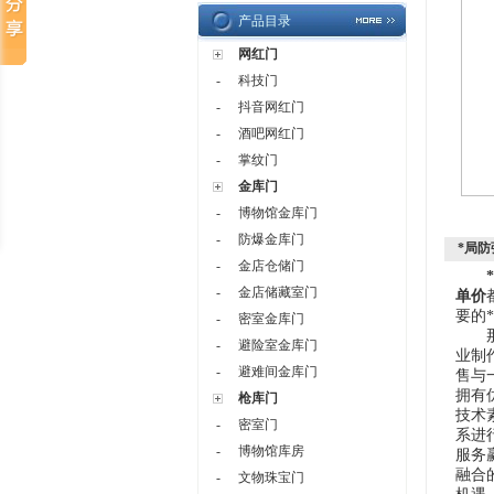
产品目录
网红门
-
科技门
-
抖音网红门
-
酒吧网红门
-
掌纹门
金库门
-
博物馆金库门
-
防爆金库门
*局防
-
金店仓储门
-
金店储藏室门
单价
要的
-
密室金库门
那么
-
避险室金库门
业制
-
避难间金库门
售与
拥有
枪库门
技术
-
密室门
系进
-
博物馆库房
服务
融合
-
文物珠宝门