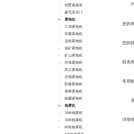
-
别墅避难室
-
豪宅安全门
雾炮机
您的
-
工地雾炮机
-
车载雾炮机
-
远程雾炮机
您的
-
煤矿雾炮机
-
矿山雾炮机
联系
-
环保雾炮机
-
防尘雾炮机
-
沙场雾炮机
常用
-
防爆雾炮机
-
果树雾炮机
-
除霾雾炮机
炮雾机
-
30米炮雾机
详细
-
50米炮雾机
-
80米炮雾机