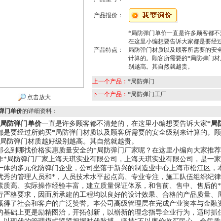
产品报价：
*局防弹门单价一直是许多顾客都不
在这里小编想要告诉大家都是要经过
产品特点：
局防弹门材质以及顾客所需要的安
计算的。顾客所需要的*局防弹门材
别越高。其自然就越贵。
上一个产品：
*局防弹门
下一个产品：
*局防弹门工厂
点击放大
弹门单价
的详细资料：
*局防弹门单价
一直是许多顾客都不清楚的，在这里小编想要告诉大家
*局
都是要经过所购买*局防弹门材质以及顾客所需要的安全级别来计算的。
*局防弹门材质越好级别越高。其
自然就越贵。
到哪找价格实惠质量安全的*局防弹门厂家呢？在这里小编向大家推荐
作*局防弹门厂家上海天琪实业有限公司，上海天琪实业有限公司，是一
一体的多元化防弹门企业，公司坐落于新兴的制造业中心上海市松江区，
优秀的管理人员和*，人员技术水平起点高、专业专注，施工队伍组织纪
素质高、实际操作经验丰富，建立质量保证体系，和售前、售中、售后的
行严格要求，因而所承建的工程均以良好的设计效果、合格的产品质量、
赢得了社会和客户的广泛赞誉。本公司高级管理层在完成产业资本与金融
的基础上更是励精图治，开拓创新，以崭新的理念指导企业行为，适时抓