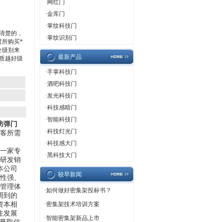
·
网红门
·
金库门
·
掌纹科技门
清楚的，
·
掌纹识别门
所购买*
全级别来
最新产品
质越好级
·
手掌科技门
·
酒吧科技门
·
发光科技门
·
科技感暗门
·
智能科技门
防弹门
·
科技灯光门
顾客所需
·
科技感大门
一家专
·
黑科技大门
家研发销
本公司
较早新闻
律性强、
*管理体
·
如何做好密集架投标书？
周到的
资本相
·
密集架技术培训方案
住发展
·
智能密集架新品上市