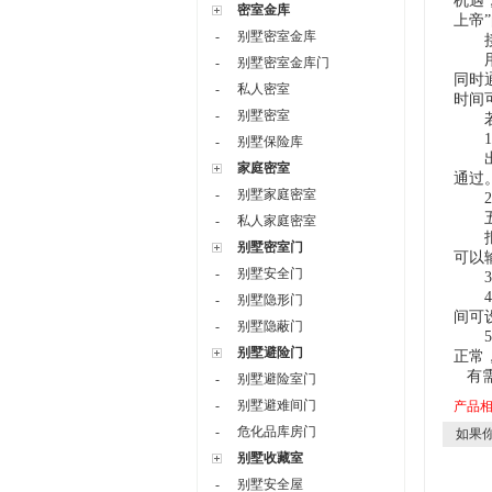
机遇
密室金库
上帝
-
别墅密室金库
接下
用户
-
别墅密室金库门
同时
-
私人密室
时间
-
别墅密室
若用
1、
-
别墅保险库
出内
家庭密室
通过
-
别墅家庭密室
2、
五键
-
私人家庭密室
报警
别墅密室门
可以
-
别墅安全门
3、
4、
-
别墅隐形门
间可
-
别墅隐蔽门
5、
别墅避险门
正常
有需
-
别墅避险室门
-
别墅避难间门
产品
-
危化品库房门
如果你
别墅收藏室
-
别墅安全屋