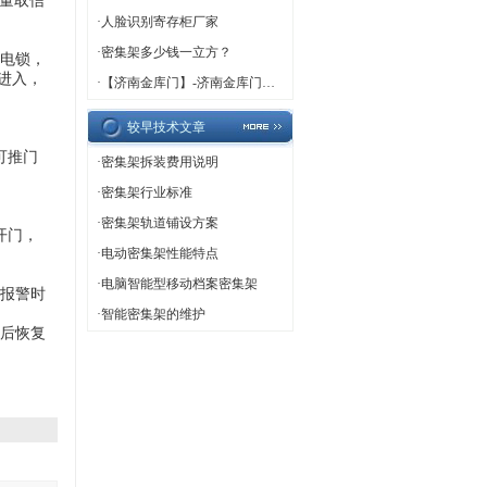
量取信
·
人脸识别寄存柜厂家
·
密集架多少钱一立方？
电锁，
进入，
·
【济南金库门】-济南金库门厂家,济南金库门定做
较早技术文章
可推门
·
密集架拆装费用说明
·
密集架行业标准
·
密集架轨道铺设方案
开门，
·
电动密集架性能特点
·
电脑智能型移动档案密集架
报警时
·
智能密集架的维护
后恢复