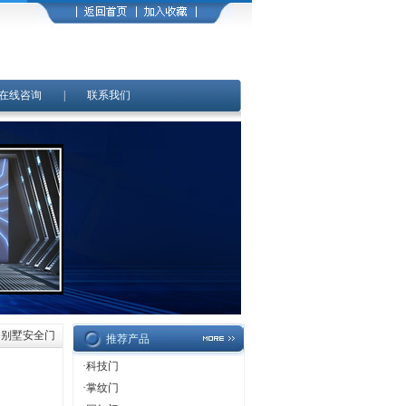
在线咨询
|
联系我们
>别墅安全门
推荐产品
·
科技门
·
掌纹门