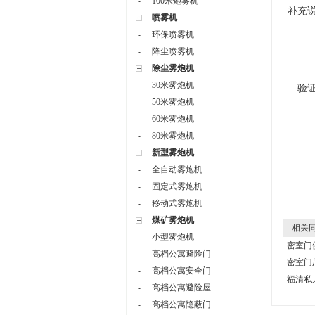
-
100米炮雾机
补充
喷雾机
-
环保喷雾机
-
降尘喷雾机
除尘雾炮机
-
30米雾炮机
验
-
50米雾炮机
-
60米雾炮机
-
80米雾炮机
新型雾炮机
-
全自动雾炮机
-
固定式雾炮机
-
移动式雾炮机
煤矿雾炮机
相关同
-
小型雾炮机
密室门
-
高档公寓避险门
密室门
-
高档公寓安全门
福清私
-
高档公寓避险屋
-
高档公寓隐蔽门