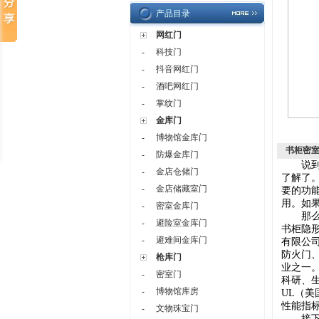
产品目录
网红门
科技门
-
抖音网红门
-
酒吧网红门
-
掌纹门
-
金库门
博物馆金库门
-
书柜密
防爆金库门
-
说到书
金店仓储门
-
了解了
金店储藏室门
-
要的功
用。如
密室金库门
-
那么哪
避险室金库门
-
书柜隐
避难间金库门
-
有限公
防火门
枪库门
业之一
密室门
-
科研、
博物馆库房
-
UL（
性能指
文物珠宝门
-
接下来