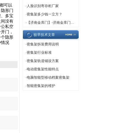
面都可以
·
人脸识别寄存柜厂家
。隐形门
·
密集架多少钱一立方？
架、多宝
之间没有
·
【济南金库门】-济南金库门厂家,济南金库门定做
分公私空
一开门，
较早技术文章
一个隐形
种情况
·
密集架拆装费用说明
·
密集架行业标准
·
密集架轨道铺设方案
·
电动密集架性能特点
·
电脑智能型移动档案密集架
·
智能密集架的维护