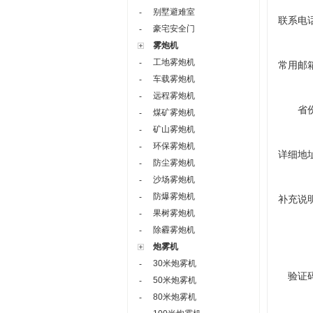
别墅避难室
-
联系电
豪宅安全门
-
雾炮机
工地雾炮机
-
常用邮
车载雾炮机
-
远程雾炮机
-
省
煤矿雾炮机
-
矿山雾炮机
-
环保雾炮机
-
详细地
防尘雾炮机
-
沙场雾炮机
-
防爆雾炮机
-
补充说
果树雾炮机
-
除霾雾炮机
-
炮雾机
30米炮雾机
-
验证
50米炮雾机
-
80米炮雾机
-