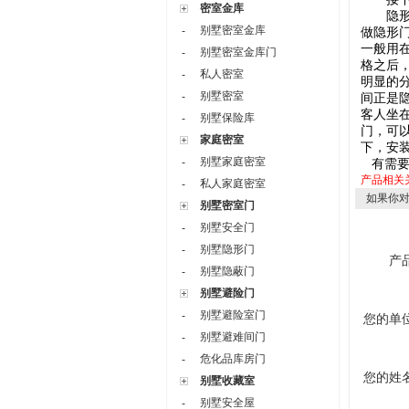
密室金库
隐形门的
别墅密室金库
-
做隐形
一般用
别墅密室金库门
-
格之后
私人密室
-
明显的
别墅密室
-
间正是
客人坐
别墅保险库
-
门，可
家庭密室
下，安
别墅家庭密室
-
有需要
产品相关
私人家庭密室
-
如果你
别墅密室门
别墅安全门
-
别墅隐形门
-
产
别墅隐蔽门
-
别墅避险门
别墅避险室门
-
您的单
别墅避难间门
-
危化品库房门
-
您的姓
别墅收藏室
别墅安全屋
-