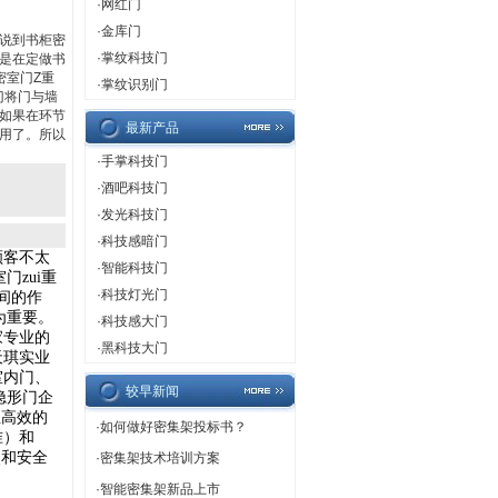
·
网红门
·
金库门
说到书柜密
·
掌纹科技门
是在定做书
密室门Z重
·
掌纹识别门
门将门与墙
如果在环节
最新产品
用了。所以
·
手掌科技门
·
酒吧科技门
·
发光科技门
·
科技感暗门
顾客不太
·
智能科技门
门zui重
·
科技灯光门
间的作
i为重要。
·
科技感大门
家专业的
·
黑科技大门
天琪实业
室内门、
较早新闻
隐形门企
业高效的
·
如何做好密集架投标书？
准）和
点和安全
·
密集架技术培训方案
·
智能密集架新品上市