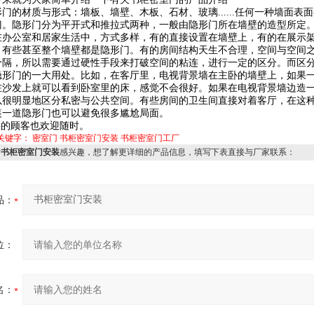
材质与形式：墙板、墙壁、木板、石材、玻璃......任何一种墙面表
门。隐形门分为平开式和推拉式两种，一般由隐形门所在墙壁的造型所定
在办公室和居家生活中，方式多样，有的直接设置在墙壁上，有的在展示
，有些甚至整个墙壁都是隐形门。有的房间结构天生不合理，空间与空间
分隔，所以需要通过硬性手段来打破空间的粘连，进行一定的区分。而区
隐形门的一大用处。比如，在客厅里，电视背景墙在主卧的墙壁上，如果
在沙发上就可以看到卧室里的床，感觉不会很好。如果在电视背景墙边造
以很明显地区分私密与公共空间。有些房间的卫生间直接对着客厅，在这
装一道隐形门也可以避免很多尴尬局面。
的顾客也欢迎随时。
关键字：
密室门
书柜密室门安装
书柜密室门工厂
对
书柜密室门安装
感兴趣，想了解更详细的产品信息，填写下表直接与厂家联系：
品：
位：
名：