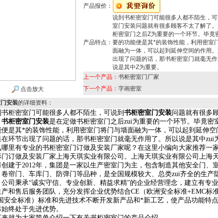
产品报价：
说到书柜密室门可能很多人都不陌生，可
室门安装问题就有很多顾客不太了解了。
柜密室门之后Z为重要的一个环节。毕竟
产品特点：
要的功能便是其*的装饰性能，利用密室
面融为一体，可以起到延伸空间的作用。
出现了问题的话，那书柜密室门就毫无作
说是其中Z为重要。
上一个产品：
书柜密室门厂家
下一个产品：
字画密室
点击放大
室门安装
的详细资料：
柜密室门可能很多人都不陌生，可说到
书柜密室门安装
问题就有很多
。
书柜密室门安装
是在定做书柜密室门之后zui为重要的一个环节。毕竟密室
能便是其*的装饰性能，利用密室门将门与墙面融为一体，可以起到延伸空
果在
环节出现了问题的话，那书柜密室门就毫无作用了。所以说
是其中zu
里有专业的书柜密室门订做及安装厂家呢？在这里小编向大家推荐一
形门订做及安装厂家上海天琪实业有限公司。上海天琪实业有限公司上海
司创建于2012年，集团是一家以生产密室门为主，包含制造其他安全门、
、卷帘门、车库门、防弹门等品种，是全国规模较大、总类zui齐全的生产
。公司秉承“诚实守信、专业创新、精益求精”的企业经营理念，建立有专
生产和售后服务团队，充分发挥企业优势结合CE（欧洲安全标准+EMC标
美国安全标准）标准和先进技术不断开发新产品和*新工艺，使产品功能特
标始终处于先进优势。
就为大家简单介绍一下有关书柜密室门的产品介绍