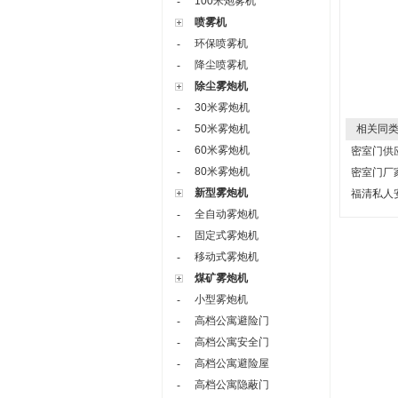
100米炮雾机
-
喷雾机
环保喷雾机
-
降尘喷雾机
-
除尘雾炮机
30米雾炮机
-
50米雾炮机
相关同类
-
60米雾炮机
-
密室门供
80米雾炮机
-
密室门厂
新型雾炮机
福清私人
全自动雾炮机
-
固定式雾炮机
-
移动式雾炮机
-
煤矿雾炮机
小型雾炮机
-
高档公寓避险门
-
高档公寓安全门
-
高档公寓避险屋
-
高档公寓隐蔽门
-