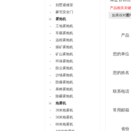
-
别墅避难室
产品相关关
-
豪宅安全门
如果你对
图
雾炮机
-
工地雾炮机
-
车载雾炮机
产品
-
远程雾炮机
-
煤矿雾炮机
您的单位
-
矿山雾炮机
-
环保雾炮机
-
防尘雾炮机
您的姓名
-
沙场雾炮机
-
防爆雾炮机
-
果树雾炮机
联系电话
-
除霾雾炮机
炮雾机
常用邮箱
-
30米炮雾机
-
50米炮雾机
-
80米炮雾机
省份