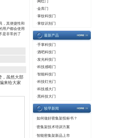
·
网红门
·
金库门
·
掌纹科技门
具，其便捷性和
·
掌纹识别门
的用户都会使用
不是非常的了
最新产品
·
手掌科技门
·
酒吧科技门
·
发光科技门
·
科技感暗门
·
智能科技门
赞，虽然大部
·
科技灯光门
编来给大家
·
科技感大门
·
黑科技大门
较早新闻
·
如何做好密集架投标书？
·
密集架技术培训方案
·
智能密集架新品上市