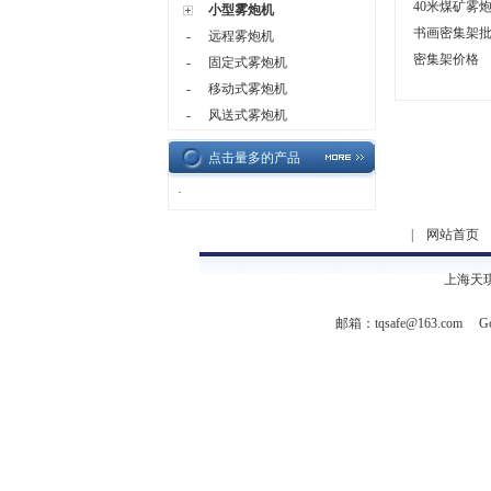
40米煤矿雾
小型雾炮机
书画密集架
-
远程雾炮机
密集架价格
-
固定式雾炮机
-
移动式雾炮机
-
风送式雾炮机
点击量多的产品
·
|
网站首页
上海天
邮箱：
tqsafe@163.com
Go