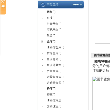
产品目录
网红门
-
科技门
-
抖音网红门
-
酒吧网红门
-
掌纹门
金库门
-
博物馆金库门
-
防爆金库门
图书密集架
-
金店仓储门
图书密集
-
金店储藏室门
分的用户都
详细的介绍
-
密室金库门
-
避险室金库门
-
避难间金库门
枪库门
-
密室门
-
博物馆库房
-
文物珠宝门