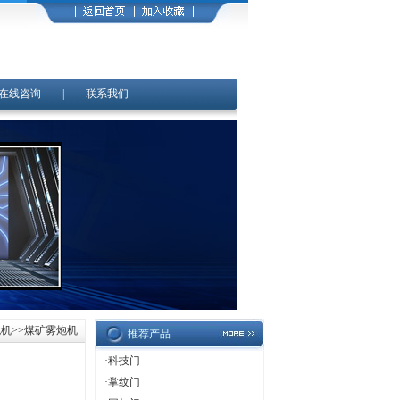
在线咨询
|
联系我们
炮机
>>煤矿雾炮机
推荐产品
·
科技门
·
掌纹门