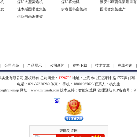
炮机
煤矿大型雾炮机
煤矿雾炮机
淮安书画密集架哪里有
批发
佳木斯图书密集架
伊春图书密集架
图书密集架生产
供应书画密集架
|
公司介绍
|
产品展示
|
公司新闻
|
资料下载
|
技术文章
|
在线咨询
琪实业有限公司 版权所有 总访问量：
1226792
地址：上海市松江区明中路1777弄 邮编：2
电话：021-37620289 传真： 手机：18001965623 联系人：杨先生
ogleSitemap
网址：www.mijijiash.com 技术支持：
智能制造网
管理登陆
ICP备案号：
沪
智能制造网