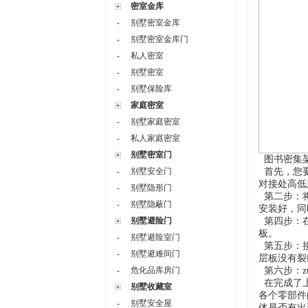
密室金库
-
别墅密室金库
-
别墅密室金库门
-
私人密室
-
别墅密室
-
别墅保险库
家庭密室
-
别墅家庭密室
-
私人家庭密室
别墅密室门
图书密集
-
别墅安全门
首先，您
对接处高低
-
别墅隐形门
第二步：
-
别墅隐蔽门
安装好，同
别墅避险门
第四步：
板。
-
别墅避险室门
第五步：
-
别墅避难间门
层板没有裂
-
危化品库房门
第六步：
在完成了
别墅收藏室
各个零部件
-
别墅安全屋
体是否有出