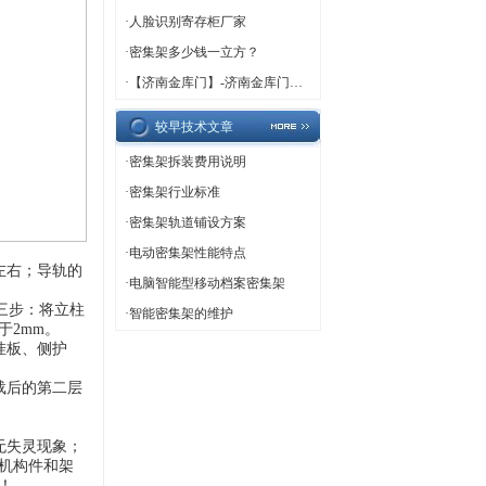
·
人脸识别寄存柜厂家
·
密集架多少钱一立方？
·
【济南金库门】-济南金库门厂家,济南金库门定做
较早技术文章
·
密集架拆装费用说明
·
密集架行业标准
·
密集架轨道铺设方案
·
电动密集架性能特点
左右；导轨的
·
电脑智能型移动档案密集架
三步：将立柱
·
智能密集架的维护
于
2mm
。
挂板、侧护
载后的第二层
无失灵现象；
机构件和架
！