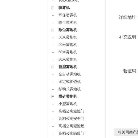
-
100米炮雾机
喷雾机
-
环保喷雾机
详细地址
-
降尘喷雾机
除尘雾炮机
补充说明
-
30米雾炮机
-
50米雾炮机
-
60米雾炮机
-
80米雾炮机
新型雾炮机
验证码
-
全自动雾炮机
-
固定式雾炮机
-
移动式雾炮机
煤矿雾炮机
-
小型雾炮机
-
高档公寓避险门
-
高档公寓安全门
-
高档公寓避险屋
相关同类产
-
高档公寓隐蔽门