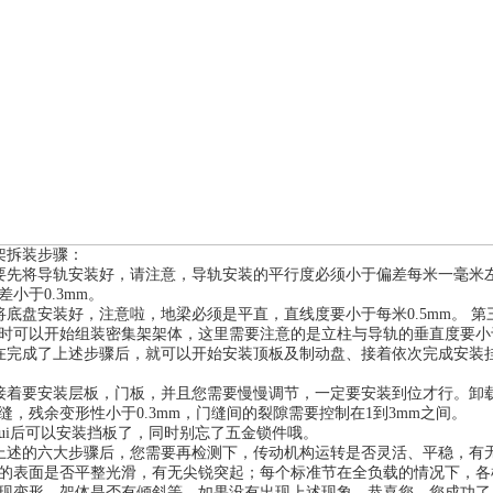
架拆装步骤：
要先将导轨安装好，请注意，导轨安装的平行度必须小于偏差每米一毫米
差小于
0.3mm
。
将底盘安装好，注意啦，地梁必须是平直，直线度要小于每米
0.5mm
。
第
时可以开始组装密集架架体，这里需要注意的是立柱与导轨的垂直度要小
在完成了上述步骤后，就可以开始安装顶板及制动盘、接着依次完成安装
接着要安装层板，门板，并且您需要慢慢调节，一定要安装到位才行。卸
缝，残余变形性小于
0.3mm
，门缝间的裂隙需要控制在
1
到
3mm
之间。
zui后可以安装挡板了，同时别忘了五金锁件哦。
上述的六大步骤后，您需要再检测下，传动机构运转是否灵活、平稳，有
的表面是否平整光滑，有无尖锐突起；每个标准节在全负载的情况下，各
现变形、架体是否有倾斜等。如果没有出现上述现象，恭喜您，您成功了