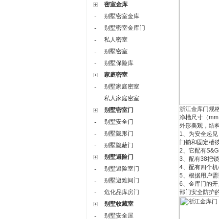
密室金库
别墅密室金库
-
别墅密室金库门
-
私人密室
-
别墅密室
-
别墅保险库
-
家庭密室
别墅家庭密室
-
私人家庭密室
-
浙江金库门规
别墅密室门
净槽尺寸（
mm
别墅安全门
-
外形美观，结
别墅隐形门
-
1
、为安全起见
闩锁和固定槽
别墅隐蔽门
-
2
、它配有
S&G
别墅避险门
3
、配有
38
把锁
4
、配有四个机
别墅避险室门
-
5
、根据用户需
别墅避难间门
-
6
、金库门的开
危化品库房门
部门安全防护
-
别墅收藏室
别墅安全屋
-