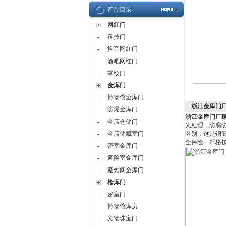
产品目录
网红门
科技门
-
抖音网红门
-
酒吧网红门
-
掌纹门
-
金库门
博物馆金库门
-
浙江金库门
防爆金库门
-
浙江金库门厂
金店仓储门
-
光处理，防腐
金店储藏室门
区别，这是钢
-
全保险。严格
密室金库门
-
避险室金库门
-
避难间金库门
-
枪库门
密室门
-
博物馆库房
-
文物珠宝门
-