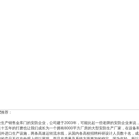
家
推荐：
业生产销售金库门的安防企业，公司建于
2003
年，可能比起一些老牌的安防企业来说
是十五年的打磨也让我们成长为一个拥有
8000
平方厂房的大型安防生产厂家，在设备
国外进口生产设施，两条高速运转流水线，从国内各高校招聘科研设计人员数十名，成
们的产品不仅在外观上得以展现，而且在质量及系统方面更加的稳定，因为年轻，所以