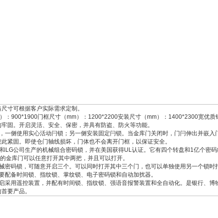
格尺寸可根据客户实际需求定制。
）：
900*1900
门框尺寸（
mm
）：
1200*2200
安装尺寸（
mm
）：
1400*2300
宽优质
构牢固。开启灵活、安全、保密，并具有防盗、防火等功能。
，一侧使用实心活动闩锁；另一侧安装固定闩锁。当金库门关闭时，门闩伸出并嵌入
彼此紧固。即使仓门轴线损坏，门体也不会离开门框，以保证安全。
和
LG
公司生产的机械组合密码锁，并在美国获得
UL
认证。它有四个转盘和
1
亿个密码
的金库门可以任意打开其中两把，并且可以打开。
械密码锁，可随意开启三个。可以同时打开其中三个门，也可以单独使用另一个锁时
要配备时间锁、指纹锁、掌纹锁、电子密码锁和自动加扰器。
启采用遥控装置，并配有时间锁、指纹锁、强语音报警装置和全自动化。是银行、博
的首要产品。