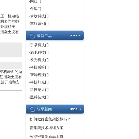
·
网红门
·
金库门
冲压，机电结
·
掌纹科技门
结构表面的抛
·
掌纹识别门
，外观精美，
筋混凝土没有
最新产品
·
手掌科技门
·
酒吧科技门
·
发光科技门
·
科技感暗门
结构表面的抛
·
智能科技门
筋混凝土没有
灵活开启和安
·
科技灯光门
·
科技感大门
·
黑科技大门
较早新闻
·
如何做好密集架投标书？
·
密集架技术培训方案
·
智能密集架新品上市