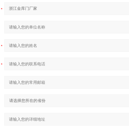
：
：
：
：
：
：
：