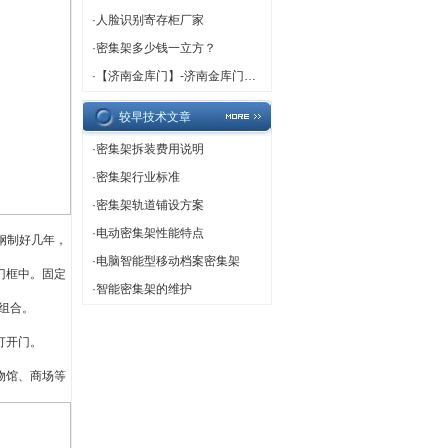
·
人脸识别寄存柜厂家
·
密集架多少钱一立方？
·
【济南金库门】-济南金库门厂家,济南金库门定做
较早技术文章
·
密集架拆装费用说明
·
密集架行业标准
·
密集架轨道铺设方案
·
电动密集架性能特点
钢制好几年，
·
电脑智能型移动档案密集架
门框中。固定
·
智能密集架的维护
组合。
打开门。
物馆、商场等