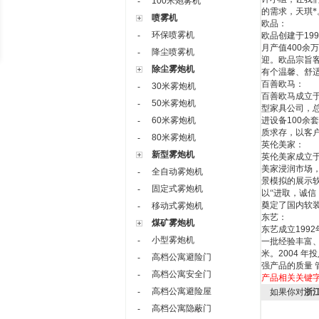
100米炮雾机
-
的需求，天琪*
喷雾机
欧品：
环保喷雾机
-
欧品创建于
199
月产值
400
余万
降尘喷雾机
-
迎。欧品宗旨
除尘雾炮机
有个温馨、舒
百善欧马：
30米雾炮机
-
百善欧马成立
50米雾炮机
-
型家具公司，
60米雾炮机
进设备
100
余套
-
质求存，以客
80米雾炮机
-
英伦美家：
新型雾炮机
英伦美家成立
美家浸润市场
全自动雾炮机
-
景模拟的展示
固定式雾炮机
-
以“进取，诚
奠定了国内软
移动式雾炮机
-
东艺：
煤矿雾炮机
东艺成立
1992
小型雾炮机
-
一批经验丰富
米。
2004
年投
高档公寓避险门
-
强产品的质量
高档公寓安全门
-
产品相关关键
高档公寓避险屋
-
如果你对
浙
高档公寓隐蔽门
-