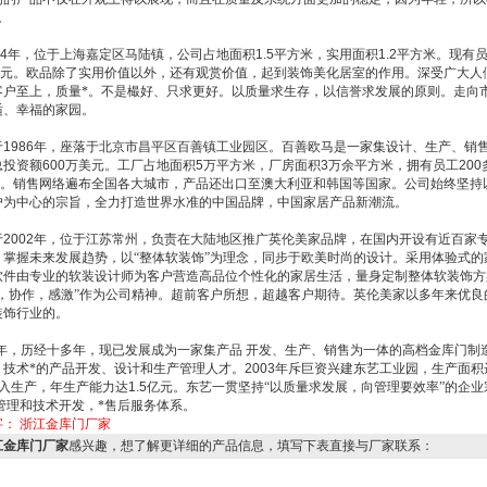
。
4
年，位于上海嘉定区马陆镇，公司占地面积
1.5
平方米，实用面积
1.2
平方米。现有
元。欧品除了实用价值以外，还有观赏价值，起到装饰美化居室的作用。深受广大人
客户至上，质量*。不是樶好、只求更好。以质量求生存，以信誉求发展的原则。走向
适、幸福的家园。
于
1986
年，座落于北京市昌平区百善镇工业园区。百善欧马是一家集设计、生产、销
总投资额
600
万美元。工厂占地面积
5
万平方米，厂房面积
3
万余平方米，拥有员工
200
。销售网络遍布全国各大城市，产品还出口至澳大利亚和韩国等国家。公司始终坚持
户为中心的宗旨，全力打造世界水准的中国品牌，中国家居产品新潮流。
于
2002
年，位于江苏常州，负责在大陆地区推广英伦美家品牌，在国内开设有近百家
，掌握未来发展趋势，以“整体软装饰”为理念，同步于欧美时尚的设计。采用体验式的
软件由专业的软装设计师为客户营造高品位个性化的家居生活，量身定制整体软装饰方
信，协作，感激”作为公司精神。超前客户所想，超越客户期待。英伦美家以多年来优良
装饰行业的。
年，历经十多年，现已发展成为一家集产品
开发、生产、销售为一体的高档金库门制
、技术*的产品开发、设计和生产管理人才。
2003
年斥巨资兴建东艺工业园，生产面积
入生产，年生产能力达
1.5
亿元。东艺一贯坚持“以质量求发展，向管理要效率”的企业
管理和技术开发，*售后服务体系。
字：
浙江金库门厂家
江金库门厂家
感兴趣，想了解更详细的产品信息，填写下表直接与厂家联系：