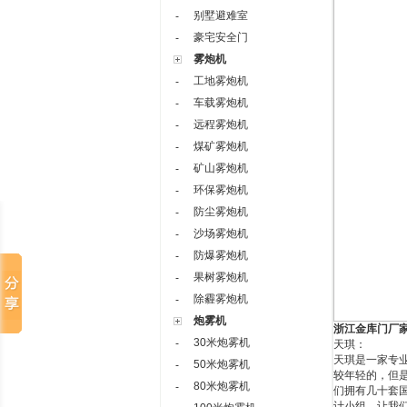
别墅避难室
-
豪宅安全门
-
雾炮机
工地雾炮机
-
车载雾炮机
-
远程雾炮机
-
煤矿雾炮机
-
矿山雾炮机
-
环保雾炮机
-
防尘雾炮机
-
沙场雾炮机
-
防爆雾炮机
-
果树雾炮机
-
除霾雾炮机
-
炮雾机
浙江金库门厂
30米炮雾机
-
天琪：
天琪是一家专
50米炮雾机
-
较年轻的，但
80米炮雾机
-
们拥有几十套
计小组，让我