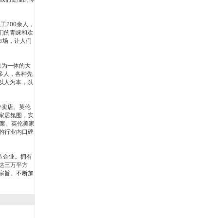
员工
200
余人，
们的青睐和欢
市场，让人们
售为一体的大
多人，各种先
以人为本，以
专卖店。英伦
家居氛围，实
案。英伦美家
的行业内口碑
造企业。拥有
达三万平方
宗旨。不断加