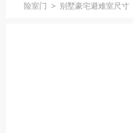
险室门
> 别墅豪宅避难室尺寸