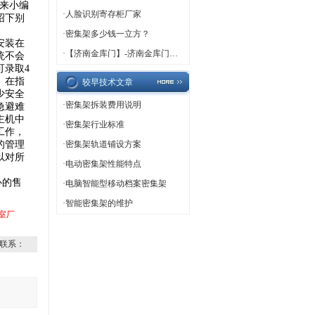
来小编
·
人脸识别寄存柜厂家
绍下别
·
密集架多少钱一立方？
安装在
·
【济南金库门】-济南金库门厂家,济南金库门定做
统不会
可录取4
。在指
较早技术文章
少安全
·
密集架拆装费用说明
急避难
主机中
·
密集架行业标准
工作，
的管理
·
密集架轨道铺设方案
以对所
·
电动密集架性能特点
心的售
·
电脑智能型移动档案密集架
·
智能密集架的维护
室厂
联系：