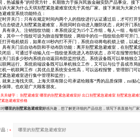
同，热诚服务”的经营方针，长期致力于振兴民族金融安防产品事业。接下
告诉大家为什么天琪别墅紧急避难室优先于其他厂家。接下来就为大家介
急避难室系统功能特点：
开关门：只有在规定时间内两个人的指纹进行认证通过后，才可打开
的点击锁进入别墅紧急避难室，系统同时自动进入撤防状态，此时开门系
。具有录入、注销指纹功能：本系统设定为15个工作组，每人一组，每组
纹，其中一个指纹可设为胁迫报警指纹，两组中的任一指纹组合即可开门
证打开电机锁后，如果在10秒内打不开门，系统自动将电机锁上锁，以减
。具有关门后自动布防和手动布防功能：离开别墅紧急避难室，在别墅紧
关闭后，可通过手动输入任一指纹使系统进入布防状态，亦可在报警控制
在关门后多少秒内系统自动返回布防监控状态。系统设备既可以单独独立
以联网运行。系统前端设备既可以单机独立工作，又可以与位于县或市局
主机一机联网工作（其优点是系统安全性高，可以远程报警，管理部门可
墅紧急避难室进行集中管理和监控）。
，就来上海找天琪。上海天琪有限公司承诺给顾客*秀的品质保障，zui贴
务保障。也欢迎广大顾客朋友。
相关关键字：
别墅避难室
哪里的别墅紧急避难室好
出口别墅紧急避难室
别墅紧急避难
墅紧急避难室价格
对
哪里的别墅紧急避难室好
感兴趣，想了解更详细的产品信息，填写下表直接与厂家
产品：