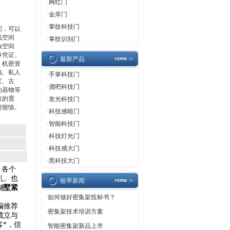
·
网红门
·
金库门
·
掌纹科技门
间，可以
戏空间
·
掌纹识别门
放空间
券凭证、
最新产品
、机密资
稿、私人
·
手掌科技门
宝、古
·
酒吧科技门
的器物等
取的需
·
发光科技门
窃烦恼。
·
科技感暗门
·
智能科技门
·
科技灯光门
·
科技感大门
·
黑科技大门
。各个
乱。也
较早新闻
别墅紧
·
如何做好密集架投标书？
编推荐
·
密集架技术培训方案
成立与
客*，信
·
智能密集架新品上市