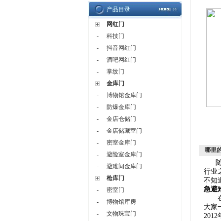
产品目录
网红门
-
科技门
-
抖音网红门
-
酒吧网红门
-
掌纹门
金库门
-
博物馆金库门
-
防爆金库门
-
金店仓储门
-
金店储藏室门
-
密室金库门
哪里
-
避险室金库门
-
避难间金库门
行业
枪库门
不知
急避
-
密室门
在这
-
博物馆库房
大家
-
文物珠宝门
20