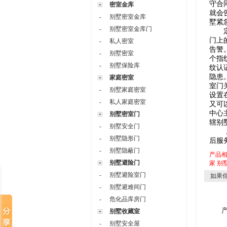
守合
密室金库
就会
-
别墅密室金库
墅紧
-
别墅密室金库门
定时
门上
-
私人密室
告警
-
别墅密室
个指
-
别墅保险库
纹认
隐患
家庭密室
室门
-
别墅家庭密室
设置
-
私人家庭密室
又可
中心
别墅密室门
辖别
-
别墅安全门
-
别墅隐形门
后服
-
别墅隐蔽门
产品
别墅避险门
家
别
-
别墅避险室门
如果你
-
别墅避难间门
-
危化品库房门
别墅收藏室
-
别墅安全屋