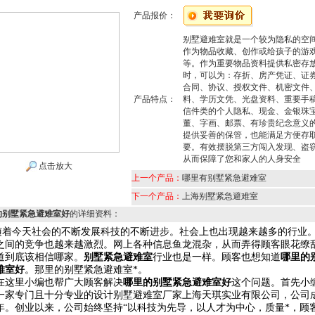
产品报价：
别墅避难室就是一个较为隐私的空
作为物品收藏、创作或给孩子的游
等。作为重要物品资料提供私密存
时，可以为：存折、房产凭证、证
合同、协议、授权文件、机密文件
产品特点：
料、学历文凭、光盘资料、重要手
信件类的个人隐私、现金、金银珠
董、字画、邮票、有珍贵纪念意义
提供妥善的保管，也能满足方便存
要。有效摆脱第三方闯入发现、盗
从而保障了您和家人的人身安全
点击放大
上一个产品：
哪里有别墅紧急避难室
下一个产品：
上海别墅紧急避难室
的别墅紧急避难室好
的详细资料：
随着今天社会的不断发展科技的不断进步。社会上也出现越来越多的行业
之间的竞争也越来越激烈。网上各种信息鱼龙混杂，从而弄得顾客眼花缭
道到底该相信哪家。
别墅紧急避难室
行业也是一样。顾客也想知道
哪里的
难室好
。那里的别墅紧急避难室*。
里小编也帮广大顾客解决
哪里的别墅紧急避难室好
这个问题。首先小
一家专门且十分专业的设计别墅避难室厂家上海天琪实业有限公司，公司
12年。创业以来，公司始终坚持“以科技为先导，以人才为中心，质量*，顾