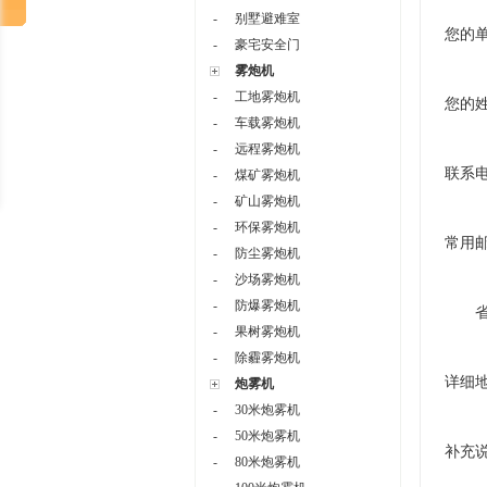
-
别墅避难室
您的
-
豪宅安全门
雾炮机
-
工地雾炮机
您的
-
车载雾炮机
-
远程雾炮机
联系
-
煤矿雾炮机
-
矿山雾炮机
-
环保雾炮机
常用
-
防尘雾炮机
-
沙场雾炮机
-
防爆雾炮机
-
果树雾炮机
-
除霾雾炮机
详细
炮雾机
-
30米炮雾机
-
50米炮雾机
补充
-
80米炮雾机