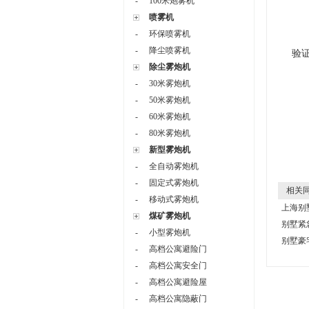
-
100米炮雾机
喷雾机
-
环保喷雾机
-
降尘喷雾机
验
除尘雾炮机
-
30米雾炮机
-
50米雾炮机
-
60米雾炮机
-
80米雾炮机
新型雾炮机
-
全自动雾炮机
-
固定式雾炮机
相关同
-
移动式雾炮机
上海别
煤矿雾炮机
别墅紧
-
小型雾炮机
别墅豪
-
高档公寓避险门
-
高档公寓安全门
-
高档公寓避险屋
-
高档公寓隐蔽门