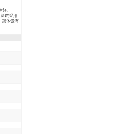
性好。
面涂层采用
。架体设有