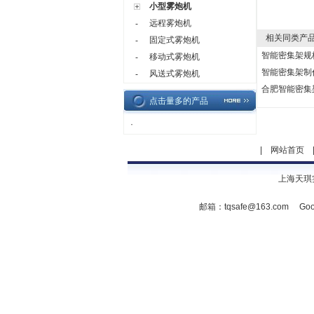
小型雾炮机
远程雾炮机
-
相关同类产
固定式雾炮机
-
智能密集架规
移动式雾炮机
-
智能密集架制
风送式雾炮机
-
合肥智能密集
点击量多的产品
·
|
网站首页
上海天琪
邮箱：
tqsafe@163.com
Goo