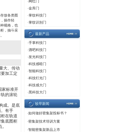
·
网红门
·
金库门
所存放各类图
·
掌纹科技门
大，操作轻
·
掌纹识别门
两种规格，也
图柜，抽斗采
最新产品
活。
·
手掌科技门
·
酒吧科技门
·
发光科技门
·
科技感暗门
量大、传动
·
智能科技门
需要加工定
·
科技灯光门
·
科技感大门
国家标准开
·
黑科技大门
导轨的滚轮
较早新闻
构成。是底
面。有手
·
如何做好密集架投标书？
图柜在轨道
密集底图柜
·
密集架技术培训方案
点。
·
智能密集架新品上市