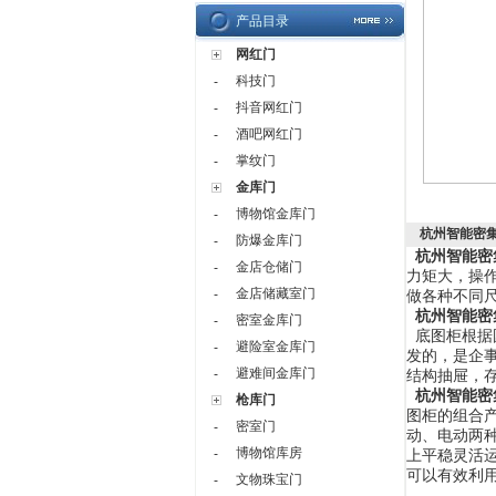
产品目录
网红门
科技门
-
抖音网红门
-
酒吧网红门
-
掌纹门
-
金库门
博物馆金库门
-
杭州智能密
防爆金库门
-
杭州智能密
金店仓储门
-
力矩大，操
金店储藏室门
-
做各种不同
杭州智能密
密室金库门
-
底图柜根据
避险室金库门
-
发的，是企
避难间金库门
-
结构抽屉，
杭州智能密
枪库门
图柜的组合
密室门
-
动、电动两
博物馆库房
-
上平稳灵活
可以有效利
文物珠宝门
-