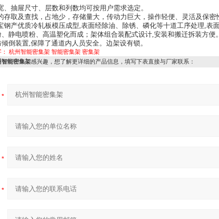
宽、抽屉尺寸、层数和列数均可按用户需求选定。
的存取及查找，占地少，存储量大，传动力巨大，操作轻便、灵活及保密
宝钢产优质冷轧板模压成型
,
表面经除油、除锈、磷化等十道工序处理
,
表
粉、静电喷粉、高温塑化而成；架体组合装配式设计
,
安装和搬迁拆装方便
防倾倒装置
,
保障了通道内人员安全。边架设有锁。
字：
杭州智能密集架
智能密集架
密集架
州智能密集架
感兴趣，想了解更详细的产品信息，填写下表直接与厂家联系：
：
：
：
：