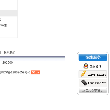
架
作标准
|
联系我们
|
201600
沪ICP备12009659号-6
51La