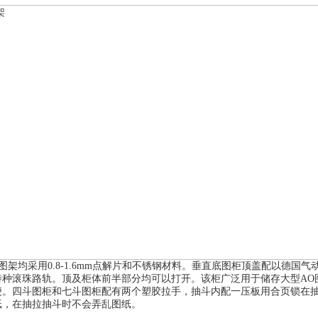
图架均采用
0.8-1.6mm
点解片和不锈钢材料。垂直底图柜顶盖配以德国气
特种滚珠路轨。顶及柜体前半部分均可以打开。该柜广泛用于储存大型
AO
便。四斗图柜和七斗图柜配有两个塑胶拉手，抽斗内配一压板用合页锁在
纸，在抽拉抽斗时不会弄乱图纸。