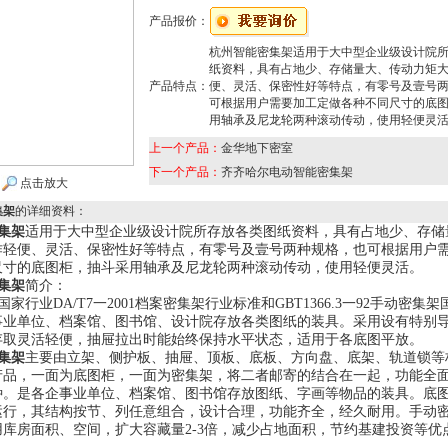
产品报价：
杭州智能密集架适用于大中型企业级设计院
纸资料，具有占地少、存储量大、传动力矩
产品特点：
便、灵活、保密性好等特点，有零号及壹号
可根据用户需要加工定做各种不同尺寸的底
用轴承及尼龙轮两种滚动传动，使用轻便灵
上一个产品：
金华地下密室
下一个产品：
齐齐哈尔电动智能密集架
点击放大
集架
的详细资料：
集架
适用于大中型企业级设计院所存放各类图纸资料，具有占地少、存储
作轻便、灵活、保密性好等特点，有零号及壹号两种规格，也可根据用户
尺寸的底图柜，抽斗采用轴承及尼龙轮两种滚动传动，使用轻便灵活。
集架
简介：
国家行业
DA/T7
一
2001
档案密集架行业标准和
GBT1366.3
一
92
手动密集架
事业单位、档案馆、图书馆、设计院存放各类图纸的装具。采用设有特别
存取灵活轻便，抽屉拉出时能始终保持水平状态，适用于各底图平放。
集架
主要由立架、侧护板、抽屉、顶板、底板、方向盘、底架、轨道锁等
产品，一面为底图柜，一面为密集架，将二者邮寄的结合在一起，功能全
种。是各企事业单位、档案馆、图书馆存放图纸、字画等物品的装具。底
运行，其结构按节、列任意组合，设计合理，功能齐全，经久耐用。手动
用库房面积、空间，扩大容藏量
2-3
倍，减少占地面积，节约基建投资等优