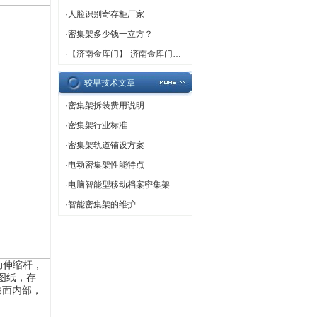
·
人脸识别寄存柜厂家
·
密集架多少钱一立方？
·
【济南金库门】-济南金库门厂家,济南金库门定做
较早技术文章
·
密集架拆装费用说明
·
密集架行业标准
·
密集架轨道铺设方案
·
电动密集架性能特点
·
电脑智能型移动档案密集架
·
智能密集架的维护
动伸缩杆，
图纸，存
抽面内部，