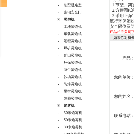
1.
节型、架
别墅避难室
-
2.
方便图纸
豪宅安全门
-
3.
采用上海
雾炮机
流行环保塑
安全限位及
工地雾炮机
-
产品相关关键
车载雾炮机
-
如果你对
杭
远程雾炮机
-
煤矿雾炮机
-
矿山雾炮机
-
产品
环保雾炮机
-
防尘雾炮机
-
沙场雾炮机
您的单位
-
防爆雾炮机
-
果树雾炮机
-
您的姓名
除霾雾炮机
-
炮雾机
30米炮雾机
-
联系电话
50米炮雾机
-
80米炮雾机
-