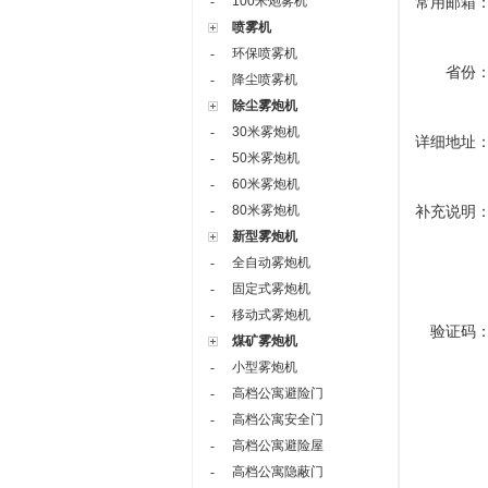
100米炮雾机
常用邮箱
-
喷雾机
环保喷雾机
-
省份
降尘喷雾机
-
除尘雾炮机
30米雾炮机
-
详细地址
50米雾炮机
-
60米雾炮机
-
80米雾炮机
补充说明
-
新型雾炮机
全自动雾炮机
-
固定式雾炮机
-
移动式雾炮机
-
验证码
煤矿雾炮机
小型雾炮机
-
高档公寓避险门
-
高档公寓安全门
-
高档公寓避险屋
-
高档公寓隐蔽门
-