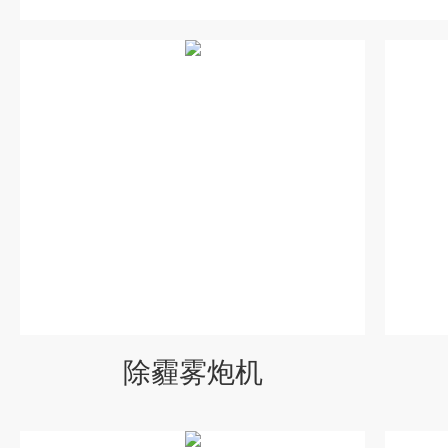
除霾雾炮机