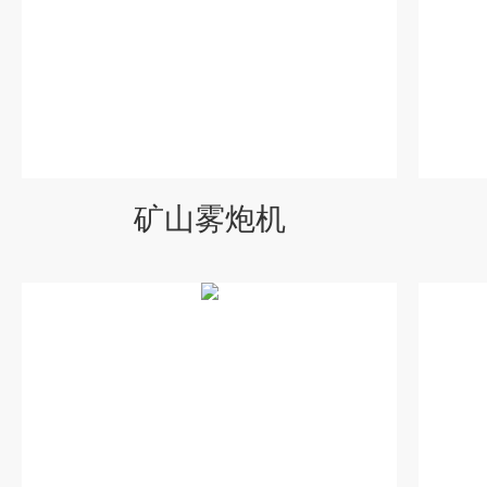
矿山雾炮机